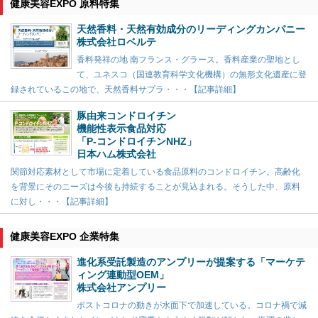
健康美容EXPO 原料特集
天然香料・天然有効成分のリーディングカンパニー
株式会社ロベルテ
香料発祥の地 南フランス・グラース。香料産業の聖地とし
て、ユネスコ（国連教育科学文化機構）の無形文化遺産に登
録されているこの地で、天然香料サプラ・・・【記事詳細】
豚由来コンドロイチン
機能性表示食品対応
「P-コンドロイチンNHZ」
日本ハム株式会社
関節対応素材として市場に定着している食品原料のコンドロイチン。高齢化
を背景にそのニーズは今後も持続することが見込まれる。そうした中、原料
に対し・・・【記事詳細】
健康美容EXPO 企業特集
進化系受託製造のアンプリーが提案する「マーケテ
ィング連動型OEM」
株式会社アンプリー
ポストコロナの動きが水面下で加速している。コロナ禍で減