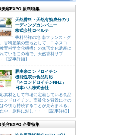
康美容EXPO 原料特集
天然香料・天然有効成分のリ
ーディングカンパニー
株式会社ロベルテ
香料発祥の地 南フランス・グ
。香料産業の聖地として、ユネスコ
教育科学文化機構）の無形文化遺産に
れているこの地で、天然香料サプ
・【記事詳細】
豚由来コンドロイチン
機能性表示食品対応
「P-コンドロイチンNHZ」
日本ハム株式会社
応素材として市場に定着している食品
コンドロイチン。高齢化を背景にその
は今後も持続することが見込まれる。
た中、原料に対し・・・【記事詳細】
康美容EXPO 企業特集