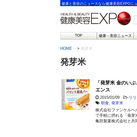
健康と美容のニュースなら健康美容EXPOニ
TOP
健康・美容ニュース
HOME
>
発芽米
発芽米
「発芽米 金のいぶ
エンス
2015/01/09
-
リリ
朝食
,
発芽米
株式会社ファンケルヘ
で手軽に摂れる「発芽米
亀田製菓株式会社と共同