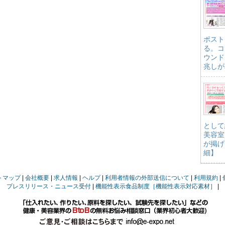
ポスト
る。コ
ウンド
兆しが
として
美容室
が掲げ
細】
トマップ
会社概要
求人情報
ヘルプ
利用者情報の外部送信について
利用規約
プレスリリース・ニュース受付
機能性表示食品制度［機能性表示対応素材］