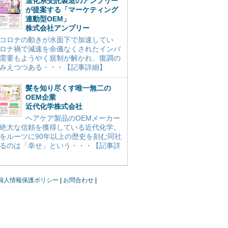
進化系受託製造のアンプリー
が提案する「マーケティング
連動型OEM」
株式会社アンプリー
コロナの動きが水面下で加速してい
ロナ禍で減速を余儀なくされたインバ
需要もようやく規制が解かれ、復調の
みえつつある・・・【記事詳細】
髪を知り尽くす唯一無二の
OEM企業
近代化学株式会社
ヘアケア製品のOEMメーカー
絶大な信頼を獲得している近代化学。
をルーツに90年以上の歴史を刻む同社
るのは「幸せ」という・・・【記事詳
個人情報保護ポリシー
お問合わせ