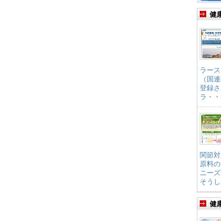
健
ラース
（国連
登録さ
ラ・・
関節対
原料の
ニーズ
そうし
健