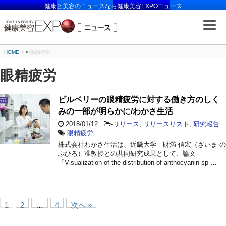
健康と美容のニュースなら健康美容EXPOニュース
HOME
>
眼精疲労
眼精疲労
ビルベリーの眼精疲労に対する働き方のしく
みの一部が明らかに/わかさ生活
2018/01/12
-
リリース
,
リリースリスト
,
研究報告
眼精疲労
株式会社わかさ生活は、近畿大学 財満 信宏（ざいま の
ぶひろ）准教授との共同研究成果として、論文
「Visualization of the distribution of anthocyanin sp …
1
2
…
4
次へ »