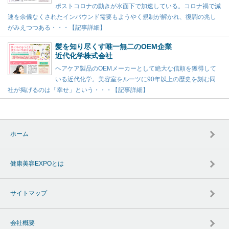
ポストコロナの動きが水面下で加速している。コロナ禍で減
速を余儀なくされたインバウンド需要もようやく規制が解かれ、復調の兆し
がみえつつある・・・【記事詳細】
髪を知り尽くす唯一無二のOEM企業
近代化学株式会社
ヘアケア製品のOEMメーカーとして絶大な信頼を獲得して
いる近代化学。美容室をルーツに90年以上の歴史を刻む同
社が掲げるのは「幸せ」という・・・【記事詳細】
ホーム
健康美容EXPOとは
サイトマップ
会社概要