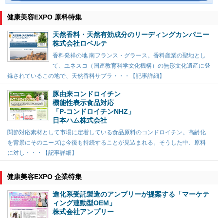
健康美容EXPO 原料特集
天然香料・天然有効成分のリーディングカンパニー
株式会社ロベルテ
香料発祥の地 南フランス・グラース。香料産業の聖地とし
て、ユネスコ（国連教育科学文化機構）の無形文化遺産に登
録されているこの地で、天然香料サプラ・・・【記事詳細】
豚由来コンドロイチン
機能性表示食品対応
「P-コンドロイチンNHZ」
日本ハム株式会社
関節対応素材として市場に定着している食品原料のコンドロイチン。高齢化
を背景にそのニーズは今後も持続することが見込まれる。そうした中、原料
に対し・・・【記事詳細】
健康美容EXPO 企業特集
進化系受託製造のアンプリーが提案する「マーケテ
ィング連動型OEM」
株式会社アンプリー