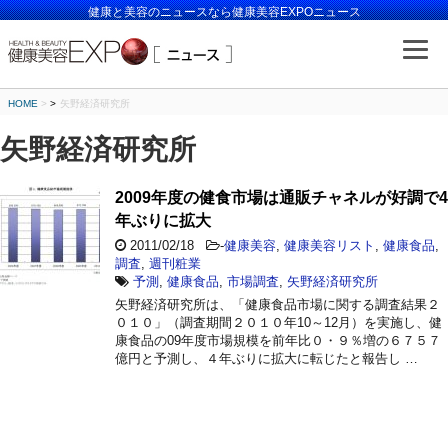
健康と美容のニュースなら健康美容EXPOニュース
HOME
>
矢野経済研究所
矢野経済研究所
2009年度の健食市場は通販チャネルが好調で4
年ぶりに拡大
2011/02/18
-
健康美容
,
健康美容リスト
,
健康食品
,
調査
,
週刊粧業
予測
,
健康食品
,
市場調査
,
矢野経済研究所
矢野経済研究所は、「健康食品市場に関する調査結果２
０１０」（調査期間２０１０年10～12月）を実施し、健
康食品の09年度市場規模を前年比０・９％増の６７５７
億円と予測し、４年ぶりに拡大に転じたと報告し …