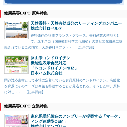
健康美容EXPO 原料特集
天然香料・天然有効成分のリーディングカンパニー
株式会社ロベルテ
香料発祥の地 南フランス・グラース。香料産業の聖地とし
て、ユネスコ（国連教育科学文化機構）の無形文化遺産に登
録されているこの地で、天然香料サプラ・・・【記事詳細】
豚由来コンドロイチン
機能性表示食品対応
「P-コンドロイチンNHZ」
日本ハム株式会社
関節対応素材として市場に定着している食品原料のコンドロイチン。高齢化
を背景にそのニーズは今後も持続することが見込まれる。そうした中、原料
に対し・・・【記事詳細】
健康美容EXPO 企業特集
進化系受託製造のアンプリーが提案する「マーケテ
ィング連動型OEM」
株式会社アンプリー