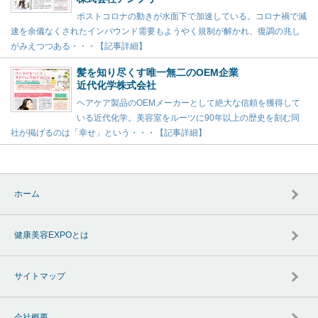
ポストコロナの動きが水面下で加速している。コロナ禍で減
速を余儀なくされたインバウンド需要もようやく規制が解かれ、復調の兆し
がみえつつある・・・【記事詳細】
髪を知り尽くす唯一無二のOEM企業
近代化学株式会社
ヘアケア製品のOEMメーカーとして絶大な信頼を獲得して
いる近代化学。美容室をルーツに90年以上の歴史を刻む同
社が掲げるのは「幸せ」という・・・【記事詳細】
ホーム
健康美容EXPOとは
サイトマップ
会社概要