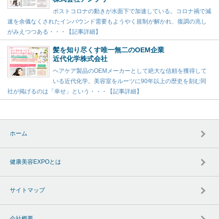
ポストコロナの動きが水面下で加速している。コロナ禍で減
速を余儀なくされたインバウンド需要もようやく規制が解かれ、復調の兆し
がみえつつある・・・【記事詳細】
髪を知り尽くす唯一無二のOEM企業
近代化学株式会社
ヘアケア製品のOEMメーカーとして絶大な信頼を獲得して
いる近代化学。美容室をルーツに90年以上の歴史を刻む同
社が掲げるのは「幸せ」という・・・【記事詳細】
ホーム
健康美容EXPOとは
サイトマップ
会社概要