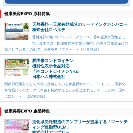
健康美容EXPO 原料特集
天然香料・天然有効成分のリーディングカンパニー
株式会社ロベルテ
香料発祥の地 南フランス・グラース。香料産業の聖地とし
て、ユネスコ（国連教育科学文化機構）の無形文化遺産に登
録されているこの地で、天然香料サプラ・・・【記事詳細】
豚由来コンドロイチン
機能性表示食品対応
「P-コンドロイチンNHZ」
日本ハム株式会社
関節対応素材として市場に定着している食品原料のコンドロイチン。高齢化
を背景にそのニーズは今後も持続することが見込まれる。そうした中、原料
に対し・・・【記事詳細】
健康美容EXPO 企業特集
進化系受託製造のアンプリーが提案する「マーケテ
ィング連動型OEM」
株式会社アンプリー