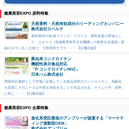
健康美容EXPO 原料特集
天然香料・天然有効成分のリーディングカンパニー
株式会社ロベルテ
香料発祥の地 南フランス・グラース。香料産業の聖地とし
て、ユネスコ（国連教育科学文化機構）の無形文化遺産に登
録されているこの地で、天然香料サプラ・・・【記事詳細】
豚由来コンドロイチン
機能性表示食品対応
「P-コンドロイチンNHZ」
日本ハム株式会社
関節対応素材として市場に定着している食品原料のコンドロイチン。高齢化
を背景にそのニーズは今後も持続することが見込まれる。そうした中、原料
に対し・・・【記事詳細】
健康美容EXPO 企業特集
進化系受託製造のアンプリーが提案する「マーケテ
ィング連動型OEM」
株式会社アンプリー