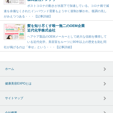
ポストコロナの動きが水面下で加速している。コロナ禍で減
速を余儀なくされたインバウンド需要もようやく規制が解かれ、復調の兆し
がみえつつある・・・【記事詳細】
髪を知り尽くす唯一無二のOEM企業
近代化学株式会社
ヘアケア製品のOEMメーカーとして絶大な信頼を獲得して
いる近代化学。美容室をルーツに90年以上の歴史を刻む同
社が掲げるのは「幸せ」という・・・【記事詳細】
ホーム
健康美容EXPOとは
サイトマップ
会社概要