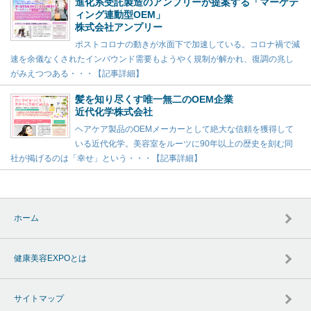
進化系受託製造のアンプリーが提案する「マーケテ
ィング連動型OEM」
株式会社アンプリー
ポストコロナの動きが水面下で加速している。コロナ禍で減
速を余儀なくされたインバウンド需要もようやく規制が解かれ、復調の兆し
がみえつつある・・・【記事詳細】
髪を知り尽くす唯一無二のOEM企業
近代化学株式会社
ヘアケア製品のOEMメーカーとして絶大な信頼を獲得して
いる近代化学。美容室をルーツに90年以上の歴史を刻む同
社が掲げるのは「幸せ」という・・・【記事詳細】
ホーム
健康美容EXPOとは
サイトマップ