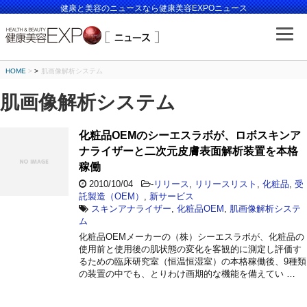
健康と美容のニュースなら健康美容EXPOニュース
HOME
>
肌画像解析システム
肌画像解析システム
化粧品OEMのシーエスラボが、ロボスキンア
ナライザーと二次元皮膚表面解析装置を本格
稼働
2010/10/04
-
リリース
,
リリースリスト
,
化粧品
,
受
託製造（OEM）
,
新サービス
スキンアナライザー
,
化粧品OEM
,
肌画像解析システ
ム
化粧品OEMメーカーの（株）シーエスラボが、化粧品の
使用前と使用後の肌状態の変化を客観的に測定し評価す
るための臨床研究室（恒温恒湿室）の本格稼働後、9種類
の装置の中でも、とりわけ画期的な機能を備えてい …