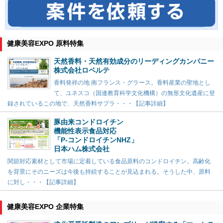
健康美容EXPO 原料特集
天然香料・天然有効成分のリーディングカンパニー
株式会社ロベルテ
香料発祥の地 南フランス・グラース。香料産業の聖地とし
て、ユネスコ（国連教育科学文化機構）の無形文化遺産に登
録されているこの地で、天然香料サプラ・・・【記事詳細】
豚由来コンドロイチン
機能性表示食品対応
「P-コンドロイチンNHZ」
日本ハム株式会社
関節対応素材として市場に定着している食品原料のコンドロイチン。高齢化
を背景にそのニーズは今後も持続することが見込まれる。そうした中、原料
に対し・・・【記事詳細】
健康美容EXPO 企業特集