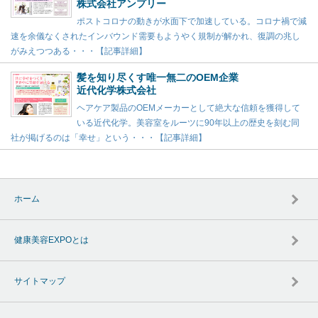
株式会社アンプリー
ポストコロナの動きが水面下で加速している。コロナ禍で減
速を余儀なくされたインバウンド需要もようやく規制が解かれ、復調の兆し
がみえつつある・・・【記事詳細】
髪を知り尽くす唯一無二のOEM企業
近代化学株式会社
ヘアケア製品のOEMメーカーとして絶大な信頼を獲得して
いる近代化学。美容室をルーツに90年以上の歴史を刻む同
社が掲げるのは「幸せ」という・・・【記事詳細】
ホーム
健康美容EXPOとは
サイトマップ