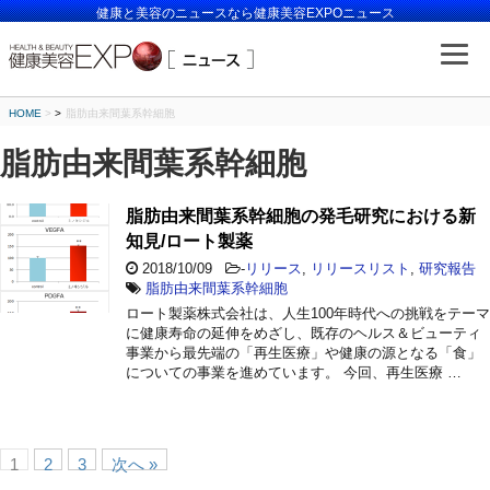
健康と美容のニュースなら健康美容EXPOニュース
HOME
>
脂肪由来間葉系幹細胞
脂肪由来間葉系幹細胞
脂肪由来間葉系幹細胞の発毛研究における新
知見/ロート製薬
2018/10/09
-
リリース
,
リリースリスト
,
研究報告
脂肪由来間葉系幹細胞
ロート製薬株式会社は、人生100年時代への挑戦をテーマ
に健康寿命の延伸をめざし、既存のヘルス＆ビューティ
事業から最先端の「再生医療」や健康の源となる「食」
についての事業を進めています。 今回、再生医療 …
1
2
3
次へ »