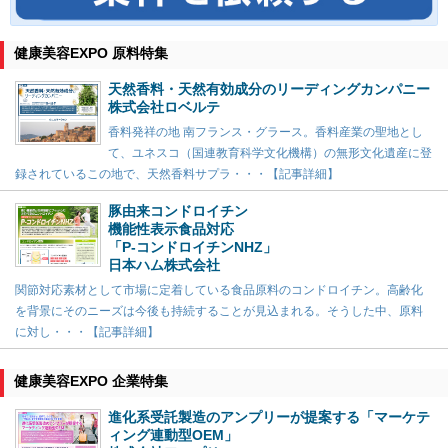
健康美容EXPO 原料特集
天然香料・天然有効成分のリーディングカンパニー
株式会社ロベルテ
香料発祥の地 南フランス・グラース。香料産業の聖地とし
て、ユネスコ（国連教育科学文化機構）の無形文化遺産に登
録されているこの地で、天然香料サプラ・・・【記事詳細】
豚由来コンドロイチン
機能性表示食品対応
「P-コンドロイチンNHZ」
日本ハム株式会社
関節対応素材として市場に定着している食品原料のコンドロイチン。高齢化
を背景にそのニーズは今後も持続することが見込まれる。そうした中、原料
に対し・・・【記事詳細】
健康美容EXPO 企業特集
進化系受託製造のアンプリーが提案する「マーケテ
ィング連動型OEM」