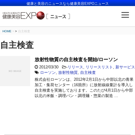
健康と美容のニュースなら健康美容EXPOニュース
HOME
>
自主検査
自主検査
放射性物質の自主検査を開始/ローソン
2012/03/30
-
リリース
,
リリースリスト
,
新サービス
ローソン
,
放射性物質
,
自主検査
株式会社ローソンは、2012年2月1日から中部以北の青果
加工・集荷センター（16箇所）に放射線線量計を導入し
自主検査を実施しております。このたび4月1日から中部
以北の米飯・調理パン・調理麺・惣菜の製造 …