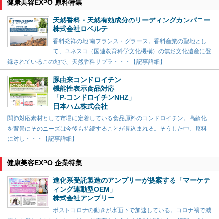
健康美容EXPO 原料特集
天然香料・天然有効成分のリーディングカンパニー
株式会社ロベルテ
香料発祥の地 南フランス・グラース。香料産業の聖地とし
て、ユネスコ（国連教育科学文化機構）の無形文化遺産に登
録されているこの地で、天然香料サプラ・・・【記事詳細】
豚由来コンドロイチン
機能性表示食品対応
「P-コンドロイチンNHZ」
日本ハム株式会社
関節対応素材として市場に定着している食品原料のコンドロイチン。高齢化
を背景にそのニーズは今後も持続することが見込まれる。そうした中、原料
に対し・・・【記事詳細】
健康美容EXPO 企業特集
進化系受託製造のアンプリーが提案する「マーケテ
ィング連動型OEM」
株式会社アンプリー
ポストコロナの動きが水面下で加速している。コロナ禍で減