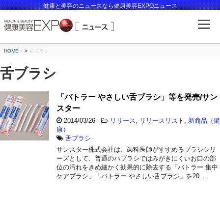
健康と美容のニュースなら健康美容EXPOニュース
HOME
>
舌ブラシ
舌ブラシ
「バトラー やさしい舌ブラシ」等を発売/サン
スター
2014/03/26
-
リリース
,
リリースリスト
,
新商品（健
康）
舌ブラシ
サンスター株式会社は、歯科医師がすすめるブラシシリ
ーズとして、普通のハブラシではみがきにくいお口の部
位の汚れをきめ細かく効果的に除去する「バトラー 集中
ケアブラシ」「バトラー やさしい舌ブラシ」を20 …