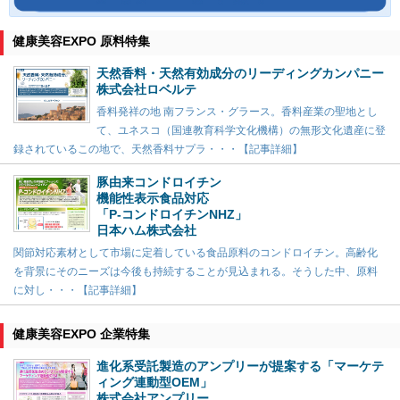
健康美容EXPO 原料特集
天然香料・天然有効成分のリーディングカンパニー
株式会社ロベルテ
香料発祥の地 南フランス・グラース。香料産業の聖地とし
て、ユネスコ（国連教育科学文化機構）の無形文化遺産に登
録されているこの地で、天然香料サプラ・・・【記事詳細】
豚由来コンドロイチン
機能性表示食品対応
「P-コンドロイチンNHZ」
日本ハム株式会社
関節対応素材として市場に定着している食品原料のコンドロイチン。高齢化
を背景にそのニーズは今後も持続することが見込まれる。そうした中、原料
に対し・・・【記事詳細】
健康美容EXPO 企業特集
進化系受託製造のアンプリーが提案する「マーケテ
ィング連動型OEM」
株式会社アンプリー