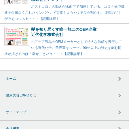
ポストコロナの動きが水面下で加速している。コロナ禍で減
速を余儀なくされたインバウンド需要もようやく規制が解かれ、復調の兆し
がみえつつある・・・【記事詳細】
髪を知り尽くす唯一無二のOEM企業
近代化学株式会社
ヘアケア製品のOEMメーカーとして絶大な信頼を獲得して
いる近代化学。美容室をルーツに90年以上の歴史を刻む同
社が掲げるのは「幸せ」という・・・【記事詳細】
ホーム
健康美容EXPOとは
サイトマップ
会社概要