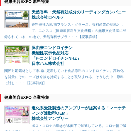
健康美容EXPO 原料特集
天然香料・天然有効成分のリーディングカンパニー
株式会社ロベルテ
香料発祥の地 南フランス・グラース。香料産業の聖地とし
て、ユネスコ（国連教育科学文化機構）の無形文化遺産に登
録されているこの地で、天然香料サプラ・・・【記事詳細】
豚由来コンドロイチン
機能性表示食品対応
「P-コンドロイチンNHZ」
日本ハム株式会社
関節対応素材として市場に定着している食品原料のコンドロイチン。高齢化
を背景にそのニーズは今後も持続することが見込まれる。そうした中、原料
に対し・・・【記事詳細】
健康美容EXPO 企業特集
進化系受託製造のアンプリーが提案する「マーケテ
ィング連動型OEM」
株式会社アンプリー
ポストコロナの動きが水面下で加速している。コロナ禍で減