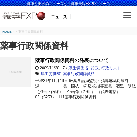
健康と美容のニュースなら健康美容EXPOニュース
HOME
>
薬事行政関係資料
薬事行政関係資料
薬事行政関係資料の発表について
2009/11/30
-
厚生労働省
,
行政
,
行政リスト
厚生労働省
,
薬事行政関係資料
平成21年11月18日 医薬食品局監視・指導麻薬対策課
課 長 國枝 卓 監視指導室長 宿里 明弘
（担当・内線） 企画係（2769） （代表電話）
03（5253）1111薬事行政関係資料 …