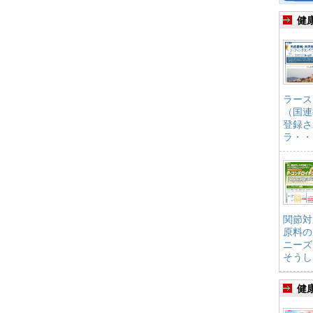
健
ラース
（国連
登録さ
ラ・・
関節対
原料の
ニーズ
そうし
健