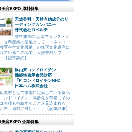
康美容EXPO 原料特集
天然香料・天然有効成分のリ
ーディングカンパニー
株式会社ロベルテ
香料発祥の地 南フランス・グ
。香料産業の聖地として、ユネスコ
教育科学文化機構）の無形文化遺産に
れているこの地で、天然香料サプ
・【記事詳細】
豚由来コンドロイチン
機能性表示食品対応
「P-コンドロイチンNHZ」
日本ハム株式会社
応素材として市場に定着している食品
コンドロイチン。高齢化を背景にその
は今後も持続することが見込まれる。
た中、原料に対し・・・【記事詳細】
康美容EXPO 企業特集