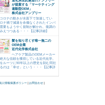
進化系受託製造のアンプリー
が提案する「マーケティング
連動型OEM」
株式会社アンプリー
コロナの動きが水面下で加速してい
ロナ禍で減速を余儀なくされたインバ
需要もようやく規制が解かれ、復調の
みえつつある・・・【記事詳細】
髪を知り尽くす唯一無二の
OEM企業
近代化学株式会社
ヘアケア製品のOEMメーカー
絶大な信頼を獲得している近代化学。
をルーツに90年以上の歴史を刻む同社
るのは「幸せ」という・・・【記事詳
個人情報保護ポリシー
お問合わせ