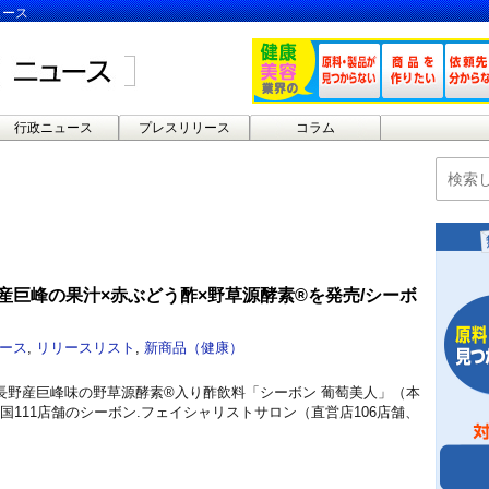
ュース
行政ニュース
プレスリリース
コラム
野産巨峰の果汁×赤ぶどう酢×野草源酵素®を発売/シーボ
ース
,
リリースリスト
,
新商品（健康）
長野産巨峰味の野草源酵素®入り酢飲料「シーボン 葡萄美人」（本
全国111店舗のシーボン.フェイシャリストサロン（直営店106店舗、