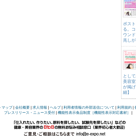
ポスト
る。コ
ウンド
兆しが
として
美容室
が掲げ
細】
トマップ
会社概要
求人情報
ヘルプ
利用者情報の外部送信について
利用規約
プレスリリース・ニュース受付
機能性表示食品制度［機能性表示対応素材］