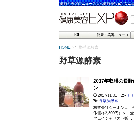
健康と美容のニュースなら健康美容EXPOニ
TOP
健康・美容ニュース
HOME
>
野草源酵素
野草源酵素
2017年収穫の長
ン
2017/11/01
-
リリ
野草源酵素
株式会社シーボンは、
体価格2,800円）を、
フェイシャリスト販 …