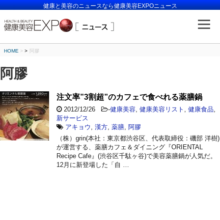
健康と美容のニュースなら健康美容EXPOニュース
HOME
>
阿膠
阿膠
注文率”3割超”のカフェで食べれる薬膳鍋
2012/12/26
-
健康美容
,
健康美容リスト
,
健康食品
,
新サービス
アキョウ
,
漢方
,
薬膳
,
阿膠
（株）grin(本社：東京都渋谷区、代表取締役：磯部 洋樹)
が運営する、薬膳カフェ＆ダイニング『ORIENTAL
Recipe Cafe』(渋谷区千駄ヶ谷)で美容薬膳鍋が人気だ。
12月に新登場した「自 …