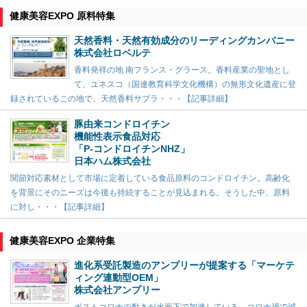
健康美容EXPO 原料特集
天然香料・天然有効成分のリーディングカンパニー
株式会社ロベルテ
香料発祥の地 南フランス・グラース。香料産業の聖地とし
て、ユネスコ（国連教育科学文化機構）の無形文化遺産に登
録されているこの地で、天然香料サプラ・・・【記事詳細】
豚由来コンドロイチン
機能性表示食品対応
「P-コンドロイチンNHZ」
日本ハム株式会社
関節対応素材として市場に定着している食品原料のコンドロイチン。高齢化
を背景にそのニーズは今後も持続することが見込まれる。そうした中、原料
に対し・・・【記事詳細】
健康美容EXPO 企業特集
進化系受託製造のアンプリーが提案する「マーケテ
ィング連動型OEM」
株式会社アンプリー