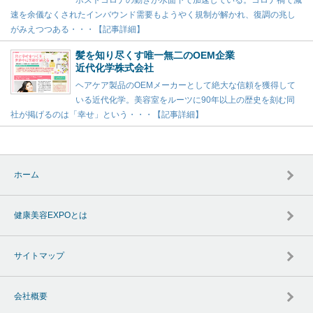
ポストコロナの動きが水面下で加速している。コロナ禍で減
速を余儀なくされたインバウンド需要もようやく規制が解かれ、復調の兆し
がみえつつある・・・【記事詳細】
髪を知り尽くす唯一無二のOEM企業
近代化学株式会社
ヘアケア製品のOEMメーカーとして絶大な信頼を獲得して
いる近代化学。美容室をルーツに90年以上の歴史を刻む同
社が掲げるのは「幸せ」という・・・【記事詳細】
ホーム
健康美容EXPOとは
サイトマップ
会社概要