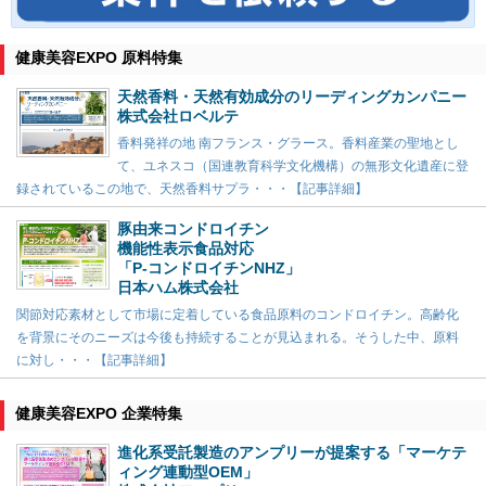
健康美容EXPO 原料特集
天然香料・天然有効成分のリーディングカンパニー
株式会社ロベルテ
香料発祥の地 南フランス・グラース。香料産業の聖地とし
て、ユネスコ（国連教育科学文化機構）の無形文化遺産に登
録されているこの地で、天然香料サプラ・・・【記事詳細】
豚由来コンドロイチン
機能性表示食品対応
「P-コンドロイチンNHZ」
日本ハム株式会社
関節対応素材として市場に定着している食品原料のコンドロイチン。高齢化
を背景にそのニーズは今後も持続することが見込まれる。そうした中、原料
に対し・・・【記事詳細】
健康美容EXPO 企業特集
進化系受託製造のアンプリーが提案する「マーケテ
ィング連動型OEM」