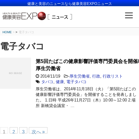
健康と美容のニュースなら健康美容EXPOニュース
HOME
>
電子タバコ
電子タバコ
第5回たばこの健康影響評価専門委員会を開催/
厚生労働省
2014/11/19
-
厚生労働省
,
行政
,
行政リスト
タバコ
,
健康
,
電子タバコ
厚生労働省は、2014年11月18日（火）「第5回たばこの
健康影響評価専門委員会」を開催することを発表しまし
た。 1.日時 平成26年11月27日（木）10:00～12:00 2.場
所 新橋貸会議室・ …
1
2
3
次へ »