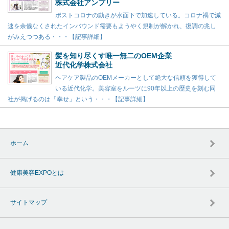
株式会社アンプリー
ポストコロナの動きが水面下で加速している。コロナ禍で減
速を余儀なくされたインバウンド需要もようやく規制が解かれ、復調の兆し
がみえつつある・・・【記事詳細】
髪を知り尽くす唯一無二のOEM企業
近代化学株式会社
ヘアケア製品のOEMメーカーとして絶大な信頼を獲得して
いる近代化学。美容室をルーツに90年以上の歴史を刻む同
社が掲げるのは「幸せ」という・・・【記事詳細】
ホーム
健康美容EXPOとは
サイトマップ