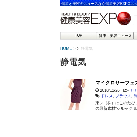
健康と美容のニュースなら健康美容EXPOニ
TOP
健康・美容ニュース
HOME
>
静電気
静電気
マイクロサーフェ
2010/11/26
-
リリ
ドレス
,
ブラウス
,
東レ（株）はこのたび
の最新素材“シルック 