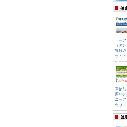
健
ラース
（国連
登録さ
ラ・・
関節対
原料の
ニーズ
そうし
健