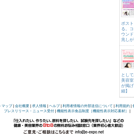
ポスト
る。コ
ウンド
兆しが
として
美容室
が掲げ
細】
トマップ
会社概要
求人情報
ヘルプ
利用者情報の外部送信について
利用規約
プレスリリース・ニュース受付
機能性表示食品制度［機能性表示対応素材］