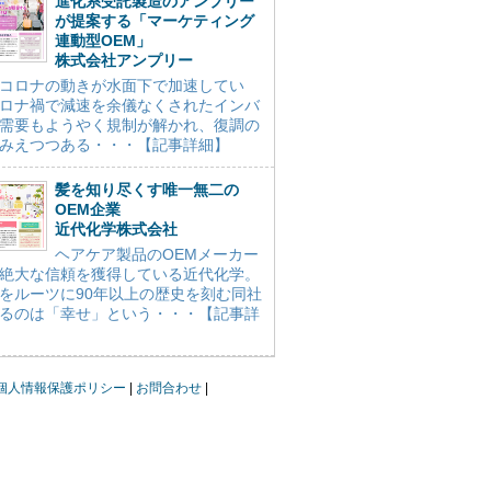
進化系受託製造のアンプリー
が提案する「マーケティング
連動型OEM」
株式会社アンプリー
コロナの動きが水面下で加速してい
ロナ禍で減速を余儀なくされたインバ
需要もようやく規制が解かれ、復調の
みえつつある・・・【記事詳細】
髪を知り尽くす唯一無二の
OEM企業
近代化学株式会社
ヘアケア製品のOEMメーカー
絶大な信頼を獲得している近代化学。
をルーツに90年以上の歴史を刻む同社
るのは「幸せ」という・・・【記事詳
個人情報保護ポリシー
お問合わせ