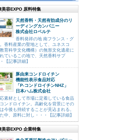
康美容EXPO 原料特集
天然香料・天然有効成分のリ
ーディングカンパニー
株式会社ロベルテ
香料発祥の地 南フランス・グ
。香料産業の聖地として、ユネスコ
教育科学文化機構）の無形文化遺産に
れているこの地で、天然香料サプ
・【記事詳細】
豚由来コンドロイチン
機能性表示食品対応
「P-コンドロイチンNHZ」
日本ハム株式会社
応素材として市場に定着している食品
コンドロイチン。高齢化を背景にその
は今後も持続することが見込まれる。
た中、原料に対し・・・【記事詳細】
康美容EXPO 企業特集