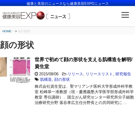
健康と美容のニュースなら健康美容EXPOニュース
HOME
>
顔の形状
顔の形状
世界で初めて顔の形状を支える肌構造を解明/
資生堂
2015/08/06
-
リリース
,
リリースリスト
,
研究報告
肌構造
,
顔の形状
株式会社資生堂は、聖マリアンナ医科大学形成外科学教
室 松崎恭一准教授（現・慶應義塾大学医学部形成外科学
教室 専任講師）、国立がん研究センター研究所分子細胞
治療研究分野 落谷孝広主任分野長との共同研究に …