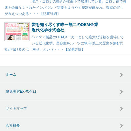
ポストコロナの動きが水面下で加速している。コロナ禍で減
速を余儀なくされたインバウンド需要もようやく規制が解かれ、復調の兆し
がみえつつある・・・【記事詳細】
髪を知り尽くす唯一無二のOEM企業
近代化学株式会社
ヘアケア製品のOEMメーカーとして絶大な信頼を獲得して
いる近代化学。美容室をルーツに90年以上の歴史を刻む同
社が掲げるのは「幸せ」という・・・【記事詳細】
ホーム
健康美容EXPOとは
サイトマップ
会社概要