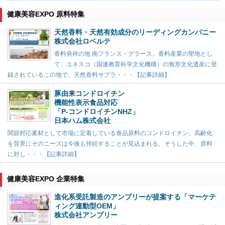
健康美容EXPO 原料特集
天然香料・天然有効成分のリーディングカンパニー
株式会社ロベルテ
香料発祥の地 南フランス・グラース。香料産業の聖地とし
て、ユネスコ（国連教育科学文化機構）の無形文化遺産に登
録されているこの地で、天然香料サプラ・・・【記事詳細】
豚由来コンドロイチン
機能性表示食品対応
「P-コンドロイチンNHZ」
日本ハム株式会社
関節対応素材として市場に定着している食品原料のコンドロイチン。高齢化
を背景にそのニーズは今後も持続することが見込まれる。そうした中、原料
に対し・・・【記事詳細】
健康美容EXPO 企業特集
進化系受託製造のアンプリーが提案する「マーケテ
ィング連動型OEM」
株式会社アンプリー