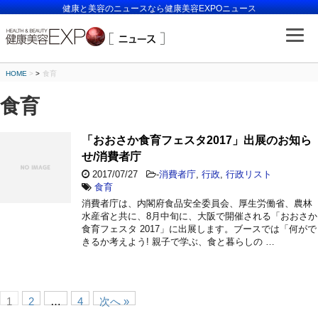
健康と美容のニュースなら健康美容EXPOニュース
HOME
>
食育
食育
「おおさか食育フェスタ2017」出展のお知ら
せ/消費者庁
2017/07/27
-
消費者庁
,
行政
,
行政リスト
食育
消費者庁は、内閣府食品安全委員会、厚生労働省、農林
水産省と共に、8月中旬に、大阪で開催される「おおさか
食育フェスタ 2017」に出展します。ブースでは「何がで
きるか考えよう! 親子で学ぶ、食と暮らしの …
1
2
…
4
次へ »