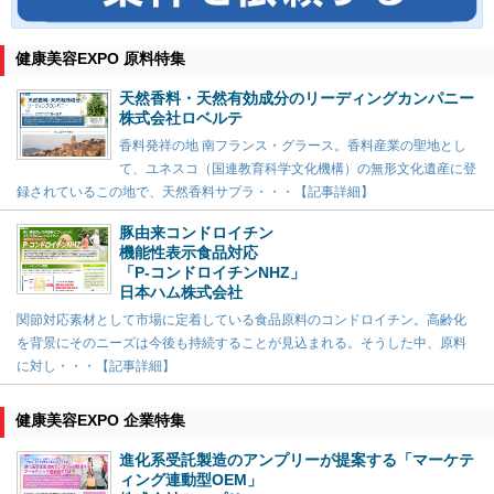
健康美容EXPO 原料特集
天然香料・天然有効成分のリーディングカンパニー
株式会社ロベルテ
香料発祥の地 南フランス・グラース。香料産業の聖地とし
て、ユネスコ（国連教育科学文化機構）の無形文化遺産に登
録されているこの地で、天然香料サプラ・・・【記事詳細】
豚由来コンドロイチン
機能性表示食品対応
「P-コンドロイチンNHZ」
日本ハム株式会社
関節対応素材として市場に定着している食品原料のコンドロイチン。高齢化
を背景にそのニーズは今後も持続することが見込まれる。そうした中、原料
に対し・・・【記事詳細】
健康美容EXPO 企業特集
進化系受託製造のアンプリーが提案する「マーケテ
ィング連動型OEM」