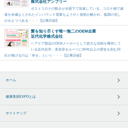
株式会社アンプリー
ポストコロナの動きが水面下で加速している。コロナ禍で減
速を余儀なくされたインバウンド需要もようやく規制が解かれ、復調の兆し
がみえつつある・・・【記事詳細】
髪を知り尽くす唯一無二のOEM企業
近代化学株式会社
ヘアケア製品のOEMメーカーとして絶大な信頼を獲得して
いる近代化学。美容室をルーツに90年以上の歴史を刻む同
社が掲げるのは「幸せ」という・・・【記事詳細】
ホーム
健康美容EXPOとは
サイトマップ