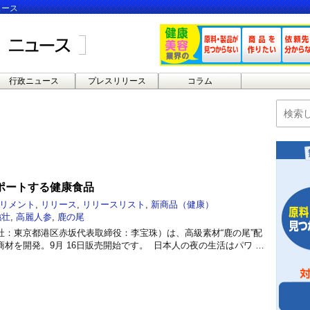
ュース
行政ニュース
プレスリリース
コラム
ポートする健康食品
リメント
,
リリース
,
リリースリスト
,
新商品（健康）
強壮
,
高麗人参
,
鹿の尾
社：東京都港区赤坂代表取締役：李宝珠）は、高級素材“鹿の尾”配
材を開発。9月 16日販売開始です。 日本人の夜の生活はパワ …