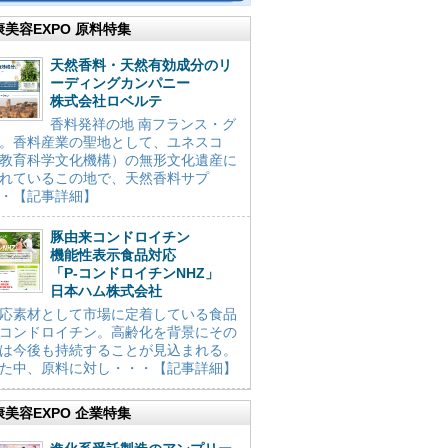
康美容EXPO 原料特集
天然香料・天然有効成分のリ
ーディングカンパニー
株式会社ロベルテ
香料発祥の地 南フランス・グ
。香料産業の聖地として、ユネスコ
教育科学文化機構）の無形文化遺産に
れているこの地で、天然香料サプ
・【記事詳細】
豚由来コンドロイチン
機能性表示食品対応
「P-コンドロイチンNHZ」
日本ハム株式会社
応素材として市場に定着している食品
コンドロイチン。高齢化を背景にその
は今後も持続することが見込まれる。
た中、原料に対し・・・【記事詳細】
康美容EXPO 企業特集