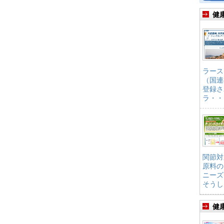
健
ラース
（国連
登録さ
ラ・・
関節対
原料の
ニーズ
そうし
健