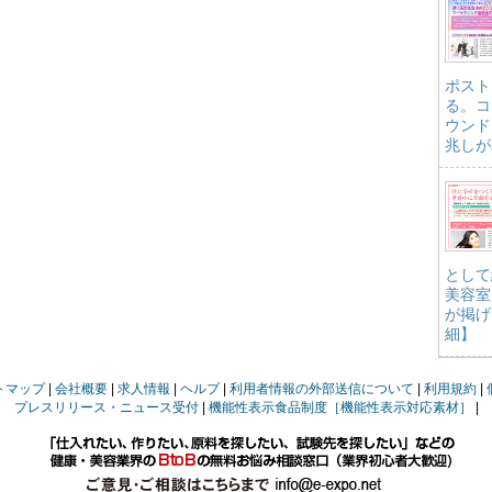
ポスト
る。コ
ウンド
兆しが
として
美容室
が掲げ
細】
トマップ
会社概要
求人情報
ヘルプ
利用者情報の外部送信について
利用規約
プレスリリース・ニュース受付
機能性表示食品制度［機能性表示対応素材］