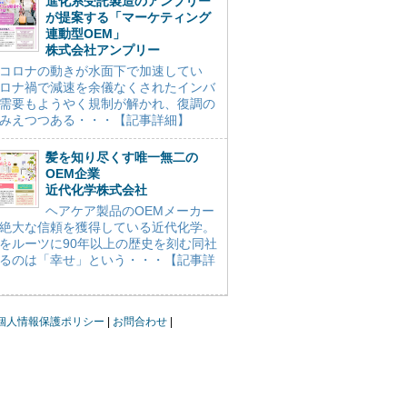
進化系受託製造のアンプリー
が提案する「マーケティング
連動型OEM」
株式会社アンプリー
コロナの動きが水面下で加速してい
ロナ禍で減速を余儀なくされたインバ
需要もようやく規制が解かれ、復調の
みえつつある・・・【記事詳細】
髪を知り尽くす唯一無二の
OEM企業
近代化学株式会社
ヘアケア製品のOEMメーカー
絶大な信頼を獲得している近代化学。
をルーツに90年以上の歴史を刻む同社
るのは「幸せ」という・・・【記事詳
個人情報保護ポリシー
お問合わせ