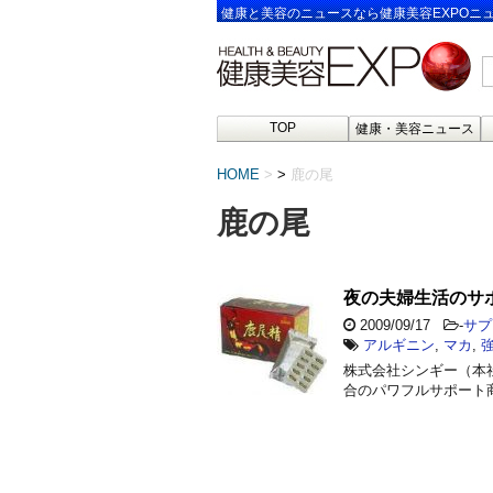
健康と美容のニュースなら健康美容EXPOニ
TOP
健康・美容ニュース
HOME
>
鹿の尾
鹿の尾
夜の夫婦生活のサ
2009/09/17
-
サプ
アルギニン
,
マカ
,
株式会社シンギー（本
合のパワフルサポート商