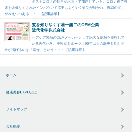
ポストコロナの動きが水面下で加速している。コロナ禍で減
速を余儀なくされたインバウンド需要もようやく規制が解かれ、復調の兆し
がみえつつある・・・【記事詳細】
髪を知り尽くす唯一無二のOEM企業
近代化学株式会社
ヘアケア製品のOEMメーカーとして絶大な信頼を獲得して
いる近代化学。美容室をルーツに90年以上の歴史を刻む同
社が掲げるのは「幸せ」という・・・【記事詳細】
ホーム
健康美容EXPOとは
サイトマップ
会社概要