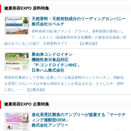
健康美容EXPO 原料特集
天然香料・天然有効成分のリーディングカンパニー
株式会社ロベルテ
香料発祥の地 南フランス・グラース。香料産業の聖地とし
て、ユネスコ（国連教育科学文化機構）の無形文化遺産に登
録されているこの地で、天然香料サプラ・・・【記事詳細】
豚由来コンドロイチン
機能性表示食品対応
「P-コンドロイチンNHZ」
日本ハム株式会社
関節対応素材として市場に定着している食品原料のコンドロイチン。高齢化
を背景にそのニーズは今後も持続することが見込まれる。そうした中、原料
に対し・・・【記事詳細】
健康美容EXPO 企業特集
進化系受託製造のアンプリーが提案する「マーケテ
ィング連動型OEM」
株式会社アンプリー