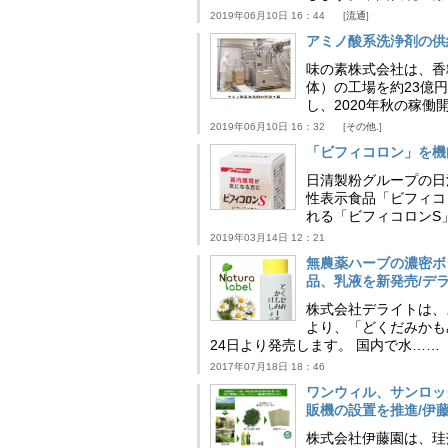
2019年06月10日 16：44
流通
アミノ酸系洗浄剤の供
味の素株式会社は、香
体）の工場を約23億
し、2020年秋の稼
2019年06月10日 16：32
その他.
「ビフィコロン」を機
日清製粉グループの日
性表示食品「ビフィコ
れる「ビフィコロンS
2019年03月14日 12：21
無農薬ハーブの濃密ボ
品、乳液を新発売/デ
株式会社デライトは、ス
より、「どくだみかもみ
24日より発売します。 国内で水……
2017年07月18日 18：46
ワンウィル、サンロッ
販機の設置を推進/伊
株式会社伊藤園は、珪