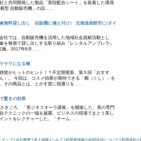
社と共同開発した製品「茶殻配合シート」を装着した環境
着型 自動販売機」の設……
傘無料貸し出し 自販機に備え付け） 北海道函館市に/ダイ
会社では、自動販売機を活用した地域社会貢献活動とし
傘を無償で貸し出しする取り組み『レンタルアンブレラ』
施。2017年6月……
ラサラになる櫛
雑貨がヒットのヒント！？不定期更新、第５回「おすす
ん」。 今回は、コスメ効果が期待できる「櫛（くし）」を
。その商品とは、とかす度に指通りを……
座で驚きの効果
はさきごろ、「美ジネスオーラ講座」を開催した。美の専門
自テクニックの一端を披露。ビジネスの現場でまとう美し
イントをレクチャーした。「チーム……
トマップ
会社概要
求人情報
ヘルプ
利用者情報の外部送信について
利用規約