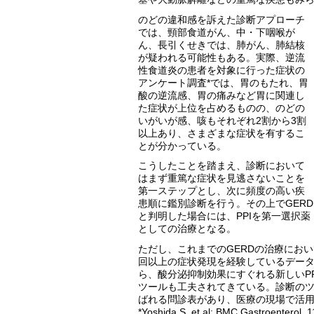
のどの違和感を訴えた診断アプローチ
では、頸部食道がん、中・下咽喉が
ん、長引くせきでは、肺がん、肺結核
が疑われる可能性もある。実際、逆流
性食道炎の患者を対象に行った症状の
アンケート調査*では、胃のもたれ、胃
酸の逆流感、胃の痛みなど胃に関連し
た症状が上位を占めるものの、のどの
いがいが感、咳もそれぞれ2割から3割
以上あり、さまざまな症状を有するこ
とが分かっている。
こうしたことを踏まえ、診断において
はまず重篤な症状を見逃さないことを
第一ステップとし、次に頻度の高い疾
患順に鑑別診断を行う。その上でGERD
と判明した場合には、PPIを第一選択薬
としての治療となる。
ただし、これまでのGERDの治療におい
回以上の症状発現を経験しているデータ
ら、酸分泌抑制効果にすぐれる新しいP
ツールも工夫されてきている。診断のツー
ばれる問診表があり、医療の現場で活
*Yoshida S. et al: BMC Gastroenterol. 