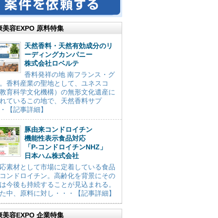
康美容EXPO 原料特集
天然香料・天然有効成分のリ
ーディングカンパニー
株式会社ロベルテ
香料発祥の地 南フランス・グ
。香料産業の聖地として、ユネスコ
教育科学文化機構）の無形文化遺産に
れているこの地で、天然香料サプ
・【記事詳細】
豚由来コンドロイチン
機能性表示食品対応
「P-コンドロイチンNHZ」
日本ハム株式会社
応素材として市場に定着している食品
コンドロイチン。高齢化を背景にその
は今後も持続することが見込まれる。
た中、原料に対し・・・【記事詳細】
康美容EXPO 企業特集