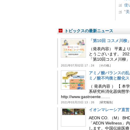
使
“
トピックスの最新ニュース
「第10回 コスメ川
（発表内容） 平素よ
とうございます。 202
「第10回コスメ川柳
2021年07月02日 17：24
その他.
アミノ酸バランスの乱
ミノ酸不均衡と酸化ス
（ 発表内容 ） 【 
系研究科消化器病態学
http://www.gastroente.……
2021年03月23日 13：26
研究報告
イオンマレーシア直営
AEON CO. （M）
「AEON Wellne
します。中国伝統医療