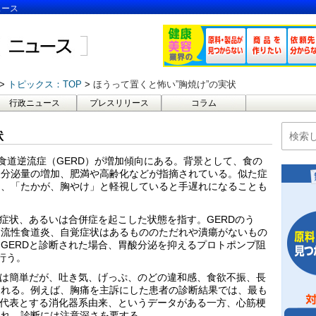
ュース
トピックス：TOP
ほうって置くと怖い”胸焼け”の実状
行政ニュース
プレスリリース
コラム
状
胃食道逆流症（GERD）が増加傾向にある。背景として、食の
酸分泌量の増加、肥満や高齢化などが指摘されている。似た症
り、「たかが、胸やけ」と軽視していると手遅れになることも
な症状、あるいは合併症を起こした状態を指す。GERDのう
逆流性食道炎、自覚症状はあるもののただれや潰瘍がないもの
GERDと診断された場合、胃酸分泌を抑えるプロトポンプ阻
行う。
とは簡単だが、吐き気、げっぷ、のどの違和感、食欲不振、長
られる。例えば、胸痛を主訴にした患者の診断結果では、最も
を代表とする消化器系由来、というデータがある一方、心筋梗
られ、診断には注意深さを要する。