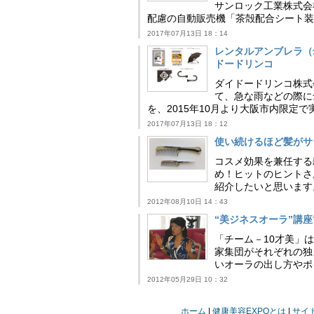
サンロック工業株式会
配慮の自動販売機「茶殻配合シート装
2017年07月13日 18：14
レンタルアンブレラ（
ドードリンコ
ダイドードリンコ株式
て、急な雨などの際に
を、2015年10月より大阪市内限定で実
2017年07月13日 18：12
使い続けるほど髪がサ
コスメ効果を兼任する
め！ヒットのヒントさ
紹介したいと思います
2012年08月10日 14：43
“美ジネスオーラ”講
「チーム－10才美」
家集団がそれぞれの独
いオーラの出し方やポ
2012年05月29日 10：32
ホーム
健康美容EXPOとは
サイ