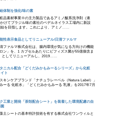
給体制を強化/味の素
粧品素材事業※の主力製品であるアミノ酸系洗浄剤（液
円かけてブラジル味の素社のペデルネイラス工場内に新設
働開始を目指します。これにより、アミノ……
能性表示食品としてリニューアル/日清ファルマ
清ファルマ株式会社は、腸内環境が気になる方向けの機能
ロン」を、1 カプセルあたりにビフィズス菌が55億個含ま
」としてリニューアルし、2019……
タニカル配合「どくだみかもみーるシリーズ」から化粧
ライト
キンケアブランド「ナチュラレーベル（Natura Label）」
ーる 化粧水」「どくだみかもみーる 乳液」を2017年7月
ク工業と開発「茶殻配合シート」を装着した環境配慮の自
藤園
藻土シートの基本特許技術を有する株式会社ワンウィルと