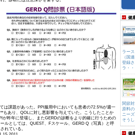
健
ラース
（国連
登録さ
ラ・・
関節対
ては課題があった。PPI服用中においても患者の72.5%が週一
原料の
**もあり、QOLに対し悪影響を与えていた。こうしたことか
ニーズ
PIが昨年に登場し、またGERDの診断をより的確に行うための
そうし
ルとしては、QUEST、Fスケール、GERD Q（写真）と呼
用されている。
健
11,15,2011