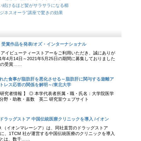
い続けるほど髪がサラサラになる櫛
美ジネスオーラ”講座で驚きの効果
柳」受賞作品を発表/オズ・インターナショナル
りアイビューティーストアーをご利用いただき、誠にありが
1年4月14日～2021年5月25日の期間に募集しておりました
」の受賞……
れた食事が脂肪肝を悪化させる～脂肪肝に関与する遊離ア
トレス応答の関係を解明～/東北大学
本学研究者情報 】 ◎ 本学代表者所属・職・氏名：大学院医学
分野・助教・嘉数 英二 研究室ウェブサイト
ドラッグストア 中国伝統医療クリニックを導入 /イオン
 BHD.（イオンマレーシア）は、同社直営のドラッグストア
ss」内に、1TCM 社が運営する中国伝統医療のクリニックを導入
とは、数千……