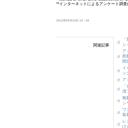
**インターネットによるアンケート調査(2011年4月)
2012年05月24日 13：04
「
シ
関連記事
ア
肪
関
イ
ッ
ア
「
清
無
シ
ワ
装
レ
け