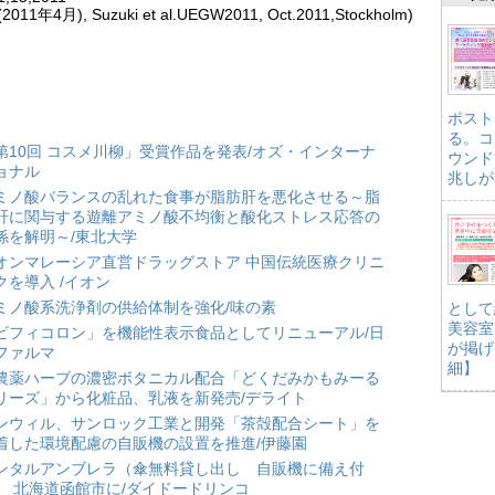
, Suzuki et al.UEGW2011, Oct.2011,Stockholm)
ポスト
る。コ
第10回 コスメ川柳」受賞作品を発表/オズ・インターナ
ウンド
ョナル
兆しが
ミノ酸バランスの乱れた食事が脂肪肝を悪化させる～脂
肝に関与する遊離アミノ酸不均衡と酸化ストレス応答の
係を解明～/東北大学
オンマレーシア直営ドラッグストア 中国伝統医療クリニ
クを導入 /イオン
ミノ酸系洗浄剤の供給体制を強化/味の素
として
美容室
ビフィコロン」を機能性表示食品としてリニューアル/日
が掲げ
ファルマ
細】
農薬ハーブの濃密ボタニカル配合「どくだみかもみーる
リーズ」から化粧品、乳液を新発売/デライト
ンウィル、サンロック工業と開発「茶殻配合シート」を
着した環境配慮の自販機の設置を推進/伊藤園
ンタルアンブレラ（傘無料貸し出し 自販機に備え付
） 北海道函館市に/ダイドードリンコ