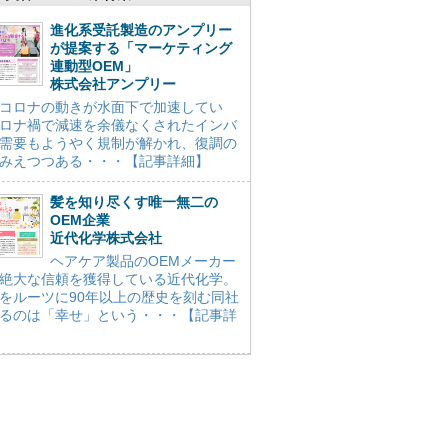
進化系受託製造のアンプリー
が提案する「マーケティング
連動型OEM」
株式会社アンプリー
コロナの動きが水面下で加速してい
ロナ禍で減速を余儀なくされたインバ
需要もようやく規制が解かれ、復調の
みえつつある・・・【記事詳細】
髪を知り尽くす唯一無二の
OEM企業
近代化学株式会社
ヘアケア製品のOEMメーカー
絶大な信頼を獲得している近代化学。
をルーツに90年以上の歴史を刻む同社
るのは「幸せ」という・・・【記事詳