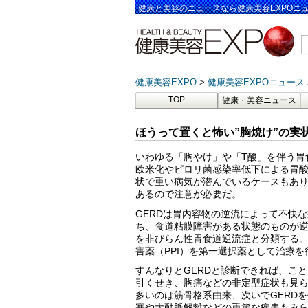
健康と美容のニュースなら健康美容EXPOニ
健康美容EXPO
健康美容EXPOニュース
TOP
健康・美容ニュース
ほうって置くと怖い”胸焼け”の実
いわゆる「胸やけ」や「T酸」を伴う
欧米化やピロリ菌感染率低下による胃
状で重い病気が潜んでいるケースもあ
あるので注意が必要だ。
GERDは胃内容物の逆流によって不快
ち、食道粘膜障害がある状態のものが
を非びらん性胃食道逆流症と分類する。
害薬（PPI）を第一選択薬として治療を
すんなりとGERDと診断できれば、こ
引くせき、胸痛などの非定型症状も見
多いのは筋骨格系由来、次いでGERD
塞や大動脈解離などの重篤な疾患もみ