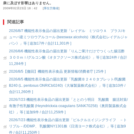
康に及ぼす影響はありません。
2009年02月23日 18：42
厚生労働省
関連記事
2026/8/7 機能性表示食品の届出更新「レイデル ミツロウＡ プラス/キ
ューバ産ミツロウアルコール (beeswax alcohols)《株式会社レイデルジャ
パン》」等 [ 追加17件 / 合計11,301件 ]
2026/8/6 機能性表示食品の届出更新「りんご果汁だけでつくった腸活酢
３００ｍｌ/グルコン酸《オタフクソース株式会社》」等 [ 追加24件 / 合計
11,284件 ]
2026/8/5【撤回】機能性表示食品 更新情報/消費者庁 [ 25件 ]
2026/8/5 機能性表示食品の届出更新「乳酸菌Ｂ２４０タブレット/乳酸菌
B240 (L. pentosus ONRICb0240)《大塚製薬株式会社》」等 [ 追加10件 /
合計11,260件 ]
2026/7/23 機能性表示食品の届出更新「ととのう明日 乳酸菌 腸活対策/
有胞子性乳酸菌 (Heyndrickxia coagulans SANK70258)《奥田製薬株式会
社》」等 [ 追加9件 / 合計11,259件 ]
2026/7/23 機能性表示食品の届出更新「ピルクルエイジングライフ －ト
リプル－/DDMP、 乳酸菌NY1301株《日清ヨーク株式会社》」等 [ 追加9
件 / 合計11,250件 ]