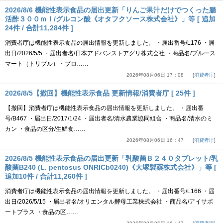
2026/8/6 機能性表示食品の届出更新「りんご果汁だけでつくった腸
活酢３００ｍｌ/グルコン酸《オタフクソース株式会社》」等 [ 追加
24件 / 合計11,284件 ]
消費者庁は機能性表示食品の届出情報を更新しました。 ・届出番号/L176 ・届
出日/2026/5/5 ・届出者名/日本アドバンストアグリ株式会社 ・商品名/ブルース
マート（トリプル）・プロ……
2026年08月06日 17：08
消費者庁
2026/8/5【撤回】機能性表示食品 更新情報/消費者庁 [ 25件 ]
【撤回】消費者庁は機能性表示食品の届出情報を更新しました。 ・届出番
号/B467 ・届出日/2017/1/24 ・届出者名/清水農業協同組合 ・商品名/清水のミ
カン ・食品の区分/生鮮食……
2026年08月06日 16：47
消費者庁
2026/8/5 機能性表示食品の届出更新「乳酸菌Ｂ２４０タブレット/乳
酸菌B240 (L. pentosus ONRICb0240)《大塚製薬株式会社》」等 [
追加10件 / 合計11,260件 ]
消費者庁は機能性表示食品の届出情報を更新しました。 ・届出番号/L166 ・届
出日/2026/5/15 ・届出者名/オリエンタル酵母工業株式会社 ・商品名/アイサポ
ートプラス ・食品の区……