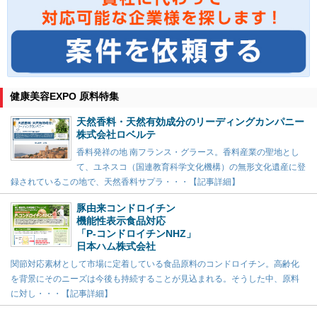
健康美容EXPO 原料特集
天然香料・天然有効成分のリーディングカンパニー
株式会社ロベルテ
香料発祥の地 南フランス・グラース。香料産業の聖地とし
て、ユネスコ（国連教育科学文化機構）の無形文化遺産に登
録されているこの地で、天然香料サプラ・・・【記事詳細】
豚由来コンドロイチン
機能性表示食品対応
「P-コンドロイチンNHZ」
日本ハム株式会社
関節対応素材として市場に定着している食品原料のコンドロイチン。高齢化
を背景にそのニーズは今後も持続することが見込まれる。そうした中、原料
に対し・・・【記事詳細】