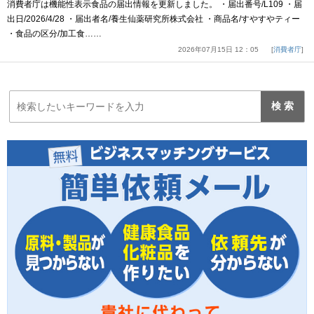
消費者庁は機能性表示食品の届出情報を更新しました。 ・届出番号/L109 ・届
出日/2026/4/28 ・届出者名/養生仙薬研究所株式会社 ・商品名/すやすやティー
・食品の区分/加工食……
2026年07月15日 12：05
消費者庁