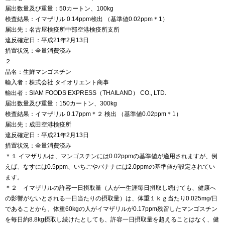
届出数量及び重量：50カートン、100kg
検査結果：イマザリル 0.14ppm検出 （基準値0.02ppm＊1）
届出先：名古屋検疫所中部空港検疫所支所
違反確定日：平成21年2月13日
措置状況：全量消費済み
２
品名：生鮮マンゴスチン
輸入者：株式会社 タイオリエント商事
輸出者：SIAM FOODS EXPRESS（THAILAND） CO., LTD.
届出数量及び重量：150カートン、300kg
検査結果：イマザリル 0.17ppm＊２ 検出 （基準値0.02ppm＊1）
届出先：成田空港検疫所
違反確定日：平成21年2月13日
措置状況：全量消費済み
＊１ イマザリルは、マンゴスチンには0.02ppmの基準値が適用されますが、例
えば、なすには0.5ppm、いちごやバナナには2.0ppmの基準値が設定されてい
ます。
＊２ イマザリルの許容一日摂取量（人が一生涯毎日摂取し続けても、健康へ
の影響がないとされる一日当たりの摂取量）は、体重１ｋｇ当たり0.025mg/日
であることから、体重60kgの人がイマザリルが0.17ppm残留したマンゴスチン
を毎日約8.8kg摂取し続けたとしても、許容一日摂取量を超えることはなく、健