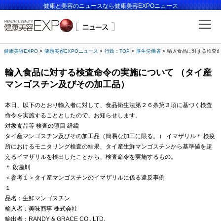
健康と美容のニュースなら健康美容EXPOニュース
健康美容EXPO
健康美容EXPOニュース
行政：TOP
厚生労働省
輸入食品に対する検査命
輸入食品に対する検査命令の実施について （タイ産
マンゴスチン及びその加工品）
本日、以下のとおり輸入者に対して、食品衛生法第２６条第３項に基づく検査
命令を実施することとしたので、お知らせします。
対象食品等 検査の項目 経緯
タイ産マンゴスチン及びその加工品（簡易な加工に限る。） イマザリル＊ 検疫
所におけるモニタリング検査の結果、タイ産生鮮マンゴスチンから基準値を超
えるイマザリルを検出したことから、検査命令を実施するもの。
＊ 殺菌剤
＜参考１＞タイ産マンゴスチンのイマザリルに係る違反事例
１
品名：生鮮マンゴスチン
輸入者：美味商事 株式会社
輸出者：RANDY & GRACE CO., LTD.