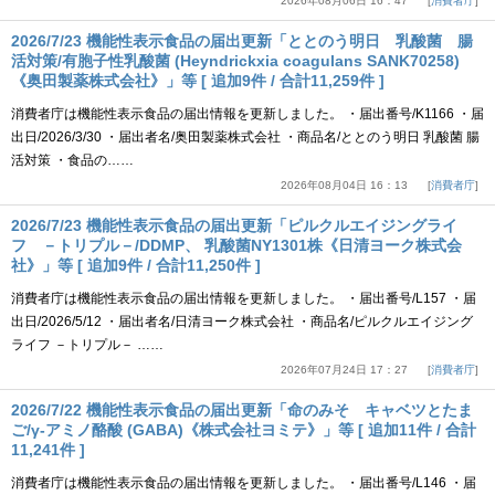
2026年08月06日 16：47
消費者庁
2026/7/23 機能性表示食品の届出更新「ととのう明日 乳酸菌 腸
活対策/有胞子性乳酸菌 (Heyndrickxia coagulans SANK70258)
《奥田製薬株式会社》」等 [ 追加9件 / 合計11,259件 ]
消費者庁は機能性表示食品の届出情報を更新しました。 ・届出番号/K1166 ・届
出日/2026/3/30 ・届出者名/奥田製薬株式会社 ・商品名/ととのう明日 乳酸菌 腸
活対策 ・食品の……
2026年08月04日 16：13
消費者庁
2026/7/23 機能性表示食品の届出更新「ピルクルエイジングライ
フ －トリプル－/DDMP、 乳酸菌NY1301株《日清ヨーク株式会
社》」等 [ 追加9件 / 合計11,250件 ]
消費者庁は機能性表示食品の届出情報を更新しました。 ・届出番号/L157 ・届
出日/2026/5/12 ・届出者名/日清ヨーク株式会社 ・商品名/ピルクルエイジング
ライフ －トリプル－ ……
2026年07月24日 17：27
消費者庁
2026/7/22 機能性表示食品の届出更新「命のみそ キャベツとたま
ご/γ-アミノ酪酸 (GABA)《株式会社ヨミテ》」等 [ 追加11件 / 合計
11,241件 ]
消費者庁は機能性表示食品の届出情報を更新しました。 ・届出番号/L146 ・届