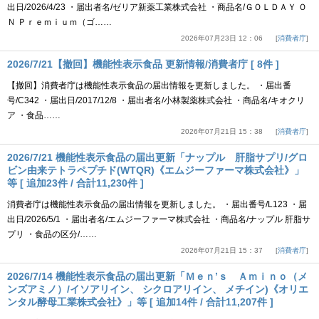
出日/2026/4/23 ・届出者名/ゼリア新薬工業株式会社 ・商品名/ＧＯＬＤＡＹ Ｏ
Ｎ Ｐｒｅｍｉｕｍ（ゴ……
2026年07月23日 12：06
消費者庁
2026/7/21【撤回】機能性表示食品 更新情報/消費者庁 [ 8件 ]
【撤回】消費者庁は機能性表示食品の届出情報を更新しました。 ・届出番
号/C342 ・届出日/2017/12/8 ・届出者名/小林製薬株式会社 ・商品名/キオクリ
ア ・食品……
2026年07月21日 15：38
消費者庁
2026/7/21 機能性表示食品の届出更新「ナップル 肝脂サプリ/グロ
ビン由来テトラペプチド(WTQR)《エムジーファーマ株式会社》」
等 [ 追加23件 / 合計11,230件 ]
消費者庁は機能性表示食品の届出情報を更新しました。 ・届出番号/L123 ・届
出日/2026/5/1 ・届出者名/エムジーファーマ株式会社 ・商品名/ナップル 肝脂サ
プリ ・食品の区分/……
2026年07月21日 15：37
消費者庁
2026/7/14 機能性表示食品の届出更新「Ｍｅｎ’ｓ Ａｍｉｎｏ（メ
ンズアミノ）/イソアリイン、 シクロアリイン、 メチイン)《オリエ
ンタル酵母工業株式会社》」等 [ 追加14件 / 合計11,207件 ]