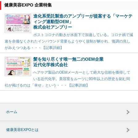
健康美容EXPO 企業特集
進化系受託製造のアンプリーが提案する「マーケテ
ィング連動型OEM」
株式会社アンプリー
ポストコロナの動きが水面下で加速している。コロナ禍で減
速を余儀なくされたインバウンド需要もようやく規制が解かれ、復調の兆し
がみえつつある・・・【記事詳細】
髪を知り尽くす唯一無二のOEM企業
近代化学株式会社
ヘアケア製品のOEMメーカーとして絶大な信頼を獲得して
いる近代化学。美容室をルーツに90年以上の歴史を刻む同
社が掲げるのは「幸せ」という・・・【記事詳細】
ホーム
健康美容EXPOとは