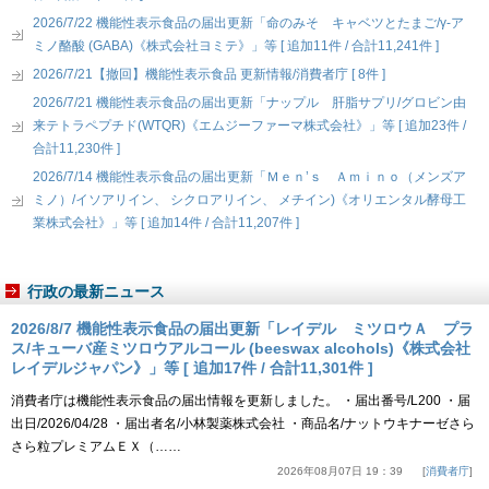
2026/7/22 機能性表示食品の届出更新「命のみそ キャベツとたまご/γ-ア
ミノ酪酸 (GABA)《株式会社ヨミテ》」等 [ 追加11件 / 合計11,241件 ]
2026/7/21【撤回】機能性表示食品 更新情報/消費者庁 [ 8件 ]
2026/7/21 機能性表示食品の届出更新「ナップル 肝脂サプリ/グロビン由
来テトラペプチド(WTQR)《エムジーファーマ株式会社》」等 [ 追加23件 /
合計11,230件 ]
2026/7/14 機能性表示食品の届出更新「Ｍｅｎ’ｓ Ａｍｉｎｏ（メンズア
ミノ）/イソアリイン、 シクロアリイン、 メチイン)《オリエンタル酵母工
業株式会社》」等 [ 追加14件 / 合計11,207件 ]
行政の最新ニュース
2026/8/7 機能性表示食品の届出更新「レイデル ミツロウＡ プラ
ス/キューバ産ミツロウアルコール (beeswax alcohols)《株式会社
レイデルジャパン》」等 [ 追加17件 / 合計11,301件 ]
消費者庁は機能性表示食品の届出情報を更新しました。 ・届出番号/L200 ・届
出日/2026/04/28 ・届出者名/小林製薬株式会社 ・商品名/ナットウキナーゼさら
さら粒プレミアムＥＸ（……
2026年08月07日 19：39
消費者庁