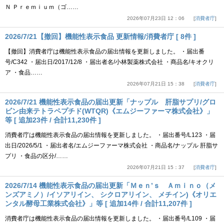
Ｎ Ｐｒｅｍｉｕｍ（ゴ……
2026年07月23日 12：06
消費者庁
2026/7/21【撤回】機能性表示食品 更新情報/消費者庁 [ 8件 ]
【撤回】消費者庁は機能性表示食品の届出情報を更新しました。 ・届出番
号/C342 ・届出日/2017/12/8 ・届出者名/小林製薬株式会社 ・商品名/キオクリ
ア ・食品……
2026年07月21日 15：38
消費者庁
2026/7/21 機能性表示食品の届出更新「ナップル 肝脂サプリ/グロ
ビン由来テトラペプチド(WTQR)《エムジーファーマ株式会社》」
等 [ 追加23件 / 合計11,230件 ]
消費者庁は機能性表示食品の届出情報を更新しました。 ・届出番号/L123 ・届
出日/2026/5/1 ・届出者名/エムジーファーマ株式会社 ・商品名/ナップル 肝脂サ
プリ ・食品の区分/……
2026年07月21日 15：37
消費者庁
2026/7/14 機能性表示食品の届出更新「Ｍｅｎ’ｓ Ａｍｉｎｏ（メ
ンズアミノ）/イソアリイン、 シクロアリイン、 メチイン)《オリエ
ンタル酵母工業株式会社》」等 [ 追加14件 / 合計11,207件 ]
消費者庁は機能性表示食品の届出情報を更新しました。 ・届出番号/L109 ・届