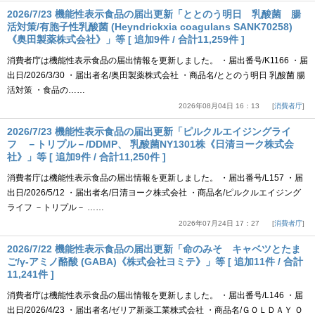
2026/7/23 機能性表示食品の届出更新「ととのう明日 乳酸菌 腸
活対策/有胞子性乳酸菌 (Heyndrickxia coagulans SANK70258)
《奥田製薬株式会社》」等 [ 追加9件 / 合計11,259件 ]
消費者庁は機能性表示食品の届出情報を更新しました。 ・届出番号/K1166 ・届
出日/2026/3/30 ・届出者名/奥田製薬株式会社 ・商品名/ととのう明日 乳酸菌 腸
活対策 ・食品の……
2026年08月04日 16：13
消費者庁
2026/7/23 機能性表示食品の届出更新「ピルクルエイジングライ
フ －トリプル－/DDMP、 乳酸菌NY1301株《日清ヨーク株式会
社》」等 [ 追加9件 / 合計11,250件 ]
消費者庁は機能性表示食品の届出情報を更新しました。 ・届出番号/L157 ・届
出日/2026/5/12 ・届出者名/日清ヨーク株式会社 ・商品名/ピルクルエイジング
ライフ －トリプル－ ……
2026年07月24日 17：27
消費者庁
2026/7/22 機能性表示食品の届出更新「命のみそ キャベツとたま
ご/γ-アミノ酪酸 (GABA)《株式会社ヨミテ》」等 [ 追加11件 / 合計
11,241件 ]
消費者庁は機能性表示食品の届出情報を更新しました。 ・届出番号/L146 ・届
出日/2026/4/23 ・届出者名/ゼリア新薬工業株式会社 ・商品名/ＧＯＬＤＡＹ Ｏ