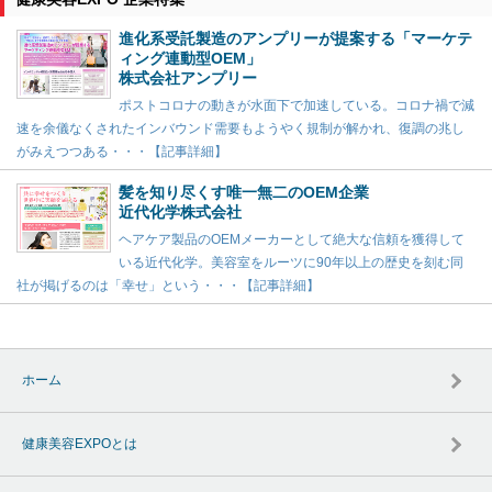
進化系受託製造のアンプリーが提案する「マーケテ
ィング連動型OEM」
株式会社アンプリー
ポストコロナの動きが水面下で加速している。コロナ禍で減
速を余儀なくされたインバウンド需要もようやく規制が解かれ、復調の兆し
がみえつつある・・・【記事詳細】
髪を知り尽くす唯一無二のOEM企業
近代化学株式会社
ヘアケア製品のOEMメーカーとして絶大な信頼を獲得して
いる近代化学。美容室をルーツに90年以上の歴史を刻む同
社が掲げるのは「幸せ」という・・・【記事詳細】
ホーム
健康美容EXPOとは