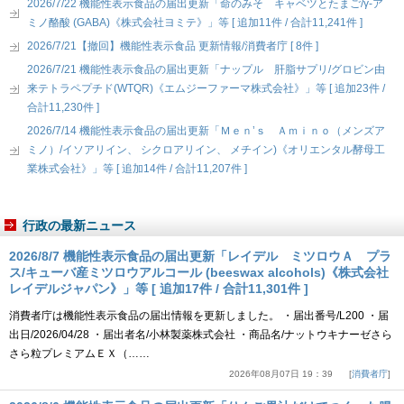
2026/7/22 機能性表示食品の届出更新「命のみそ キャベツとたまご/γ-ア
ミノ酪酸 (GABA)《株式会社ヨミテ》」等 [ 追加11件 / 合計11,241件 ]
2026/7/21【撤回】機能性表示食品 更新情報/消費者庁 [ 8件 ]
2026/7/21 機能性表示食品の届出更新「ナップル 肝脂サプリ/グロビン由
来テトラペプチド(WTQR)《エムジーファーマ株式会社》」等 [ 追加23件 /
合計11,230件 ]
2026/7/14 機能性表示食品の届出更新「Ｍｅｎ’ｓ Ａｍｉｎｏ（メンズア
ミノ）/イソアリイン、 シクロアリイン、 メチイン)《オリエンタル酵母工
業株式会社》」等 [ 追加14件 / 合計11,207件 ]
行政の最新ニュース
2026/8/7 機能性表示食品の届出更新「レイデル ミツロウＡ プラ
ス/キューバ産ミツロウアルコール (beeswax alcohols)《株式会社
レイデルジャパン》」等 [ 追加17件 / 合計11,301件 ]
消費者庁は機能性表示食品の届出情報を更新しました。 ・届出番号/L200 ・届
出日/2026/04/28 ・届出者名/小林製薬株式会社 ・商品名/ナットウキナーゼさら
さら粒プレミアムＥＸ（……
2026年08月07日 19：39
消費者庁