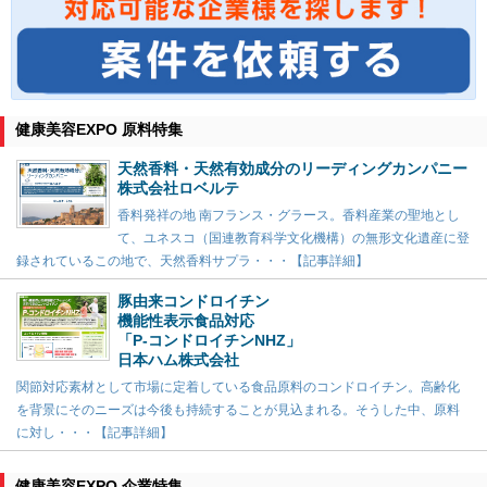
健康美容EXPO 原料特集
天然香料・天然有効成分のリーディングカンパニー
株式会社ロベルテ
香料発祥の地 南フランス・グラース。香料産業の聖地とし
て、ユネスコ（国連教育科学文化機構）の無形文化遺産に登
録されているこの地で、天然香料サプラ・・・【記事詳細】
豚由来コンドロイチン
機能性表示食品対応
「P-コンドロイチンNHZ」
日本ハム株式会社
関節対応素材として市場に定着している食品原料のコンドロイチン。高齢化
を背景にそのニーズは今後も持続することが見込まれる。そうした中、原料
に対し・・・【記事詳細】
健康美容EXPO 企業特集