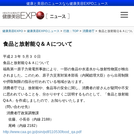
健康と美容のニュースなら健康美容EXPOニュース
健康美容EXPO
健康美容EXPOニュース
行政：TOP
消費者庁
食品と放射能Ｑ＆Ａにつ
食品と放射能Ｑ＆Ａについて
平成２３年 ５月３ ０日
食品と放射能Ｑ＆Ａについて
福島第一原子力発電所事故により、一部の食品や水道水から放射性物質が検出
されました。このため、原子力災害対策本部長（内閣総理大臣）から出荷制限
や摂取制限の指示が行われている地域があります。
消費者庁では、放射能や、食品等の安全に関し、消費者の皆さんが疑問や不安
に思われていることを、分かりやすくご説明するものとして、「食品と放射能
Q＆A」を作成しましたので、お知らせいたします。
（問い合わせ先）
消費者庁政策調整課
佐藤、小長谷（内線 2188）
尾崎（内線 2182）
http://www.caa.go.jp/jisin/pdf/110530food_qa.pdf