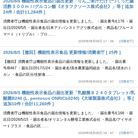
2026/8/6 機能性表示食品の届出更新「りんご果汁だけでつくった腸
活酢３００ｍｌ/グルコン酸《オタフクソース株式会社》」等 [ 追加
24件 / 合計11,284件 ]
消費者庁は機能性表示食品の届出情報を更新しました。 ・届出番号/L176 ・届
出日/2026/5/5 ・届出者名/日本アドバンストアグリ株式会社 ・商品名/ブルース
マート（トリプル）・プロ……
2026年08月06日 17：08
消費者庁
2026/8/5【撤回】機能性表示食品 更新情報/消費者庁 [ 25件 ]
【撤回】消費者庁は機能性表示食品の届出情報を更新しました。 ・届出番
号/B467 ・届出日/2017/1/24 ・届出者名/清水農業協同組合 ・商品名/清水のミ
カン ・食品の区分/生鮮食……
2026年08月06日 16：47
消費者庁
2026/8/5 機能性表示食品の届出更新「乳酸菌Ｂ２４０タブレット/乳
酸菌B240 (L. pentosus ONRICb0240)《大塚製薬株式会社》」等 [
追加10件 / 合計11,260件 ]
消費者庁は機能性表示食品の届出情報を更新しました。 ・届出番号/L166 ・届
出日/2026/5/15 ・届出者名/オリエンタル酵母工業株式会社 ・商品名/アイサポ
ートプラス ・食品の区……
2026年08月06日 16：47
消費者庁