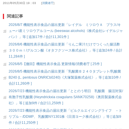
2011年05月30日 19：03
消費者庁
関連記事
2026/8/7 機能性表示食品の届出更新「レイデル ミツロウＡ プラス/キ
ューバ産ミツロウアルコール (beeswax alcohols)《株式会社レイデルジャ
パン》」等 [ 追加17件 / 合計11,301件 ]
2026/8/6 機能性表示食品の届出更新「りんご果汁だけでつくった腸活酢
３００ｍｌ/グルコン酸《オタフクソース株式会社》」等 [ 追加24件 / 合計
11,284件 ]
2026/8/5【撤回】機能性表示食品 更新情報/消費者庁 [ 25件 ]
2026/8/5 機能性表示食品の届出更新「乳酸菌Ｂ２４０タブレット/乳酸菌
B240 (L. pentosus ONRICb0240)《大塚製薬株式会社》」等 [ 追加10件 /
合計11,260件 ]
2026/7/23 機能性表示食品の届出更新「ととのう明日 乳酸菌 腸活対策/
有胞子性乳酸菌 (Heyndrickxia coagulans SANK70258)《奥田製薬株式会
社》」等 [ 追加9件 / 合計11,259件 ]
2026/7/23 機能性表示食品の届出更新「ピルクルエイジングライフ －ト
リプル－/DDMP、 乳酸菌NY1301株《日清ヨーク株式会社》」等 [ 追加9
件 / 合計11,250件 ]