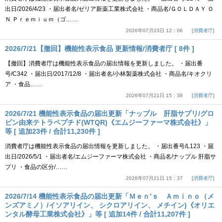
出日/2026/4/23 ・届出者名/ゼリア新薬工業株式会社 ・商品名/ＧＯＬＤＡＹ Ｏ
Ｎ Ｐｒｅｍｉｕｍ（ゴ……
2026年07月23日 12：06
消費者庁
2026/7/21【撤回】機能性表示食品 更新情報/消費者庁 [ 8件 ]
【撤回】消費者庁は機能性表示食品の届出情報を更新しました。 ・届出番
号/C342 ・届出日/2017/12/8 ・届出者名/小林製薬株式会社 ・商品名/キオクリ
ア ・食品……
2026年07月21日 15：38
消費者庁
2026/7/21 機能性表示食品の届出更新「ナップル 肝脂サプリ/グロ
ビン由来テトラペプチド(WTQR)《エムジーファーマ株式会社》」
等 [ 追加23件 / 合計11,230件 ]
消費者庁は機能性表示食品の届出情報を更新しました。 ・届出番号/L123 ・届
出日/2026/5/1 ・届出者名/エムジーファーマ株式会社 ・商品名/ナップル 肝脂サ
プリ ・食品の区分/……
2026年07月21日 15：37
消費者庁
2026/7/14 機能性表示食品の届出更新「Ｍｅｎ’ｓ Ａｍｉｎｏ（メ
ンズアミノ）/イソアリイン、 シクロアリイン、 メチイン)《オリエ
ンタル酵母工業株式会社》」等 [ 追加14件 / 合計11,207件 ]