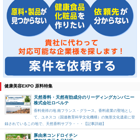
健康美容EXPO 原料特集
天然香料・天然有効成分のリーディングカンパニー
株式会社ロベルテ
香料発祥の地 南フランス・グラース。香料産業の聖地とし
て、ユネスコ（国連教育科学文化機構）の無形文化遺産に登
録されているこの地で、天然香料サプラ・・・【記事詳細】
豚由来コンドロイチン