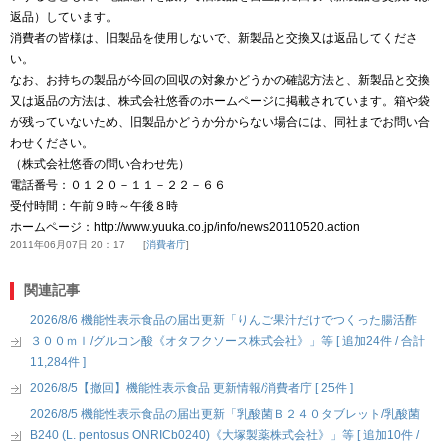
返品）しています。
消費者の皆様は、旧製品を使用しないで、新製品と交換又は返品してくださ
い。
なお、お持ちの製品が今回の回収の対象かどうかの確認方法と、新製品と交換
又は返品の方法は、株式会社悠香のホームページに掲載されています。箱や袋
が残っていないため、旧製品かどうか分からない場合には、同社までお問い合
わせください。
（株式会社悠香の問い合わせ先）
電話番号：０１２０－１１－２２－６６
受付時間：午前９時～午後８時
ホームページ：http://www.yuuka.co.jp/info/news20110520.action
2011年06月07日 20：17
消費者庁
関連記事
2026/8/6 機能性表示食品の届出更新「りんご果汁だけでつくった腸活酢
３００ｍｌ/グルコン酸《オタフクソース株式会社》」等 [ 追加24件 / 合計
11,284件 ]
2026/8/5【撤回】機能性表示食品 更新情報/消費者庁 [ 25件 ]
2026/8/5 機能性表示食品の届出更新「乳酸菌Ｂ２４０タブレット/乳酸菌
B240 (L. pentosus ONRICb0240)《大塚製薬株式会社》」等 [ 追加10件 /