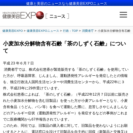
健康と美容のニュースなら健康美容EXPOニュース
健康美容EXPO
健康美容EXPOニュース
行政：TOP
消費者庁
小麦加水分解物含有石鹸
小麦加水分解物含有石鹸「茶のしずく石鹸」につい
て
平成 23 年６月７日
消費者庁では、株式会社悠香が製造販売する「茶のしずく石鹸」を使用してい
た方が、呼吸器障害、じんましん、運動誘発性アレルギーを発症したとの情報
を、独立行政法人国民生活センターや消費生活センターから、平成22年に３
件、平成23年に29件受けています。
株式会社悠香によれば、「茶のしずく石鹸」（平成22年12月７日以前に販売さ
れた小麦加水分解物を含む旧製品）を使った方が小麦アレルギーとなり、小麦
含有食品（うどん、パン等）を食べて運動した際に、息苦しさやじんましんな
どのアレルギー症状（運動誘発性アレルギー）を発症するなどの事例がこれま
でに医療機関から67件報告されています。
このため、同社では、旧製品の購入者に対して、旧製品を使わないようにお願
いするとともに、電話窓口を設けて旧製品を自主的に回収（新製品と交換又は