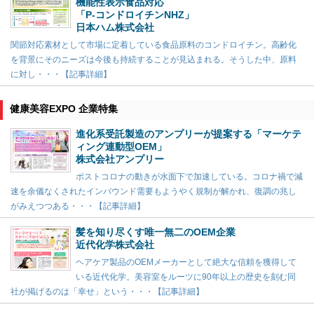
機能性表示食品対応
「P-コンドロイチンNHZ」
日本ハム株式会社
関節対応素材として市場に定着している食品原料のコンドロイチン。高齢化
を背景にそのニーズは今後も持続することが見込まれる。そうした中、原料
に対し・・・【記事詳細】
健康美容EXPO 企業特集
進化系受託製造のアンプリーが提案する「マーケテ
ィング連動型OEM」
株式会社アンプリー
ポストコロナの動きが水面下で加速している。コロナ禍で減
速を余儀なくされたインバウンド需要もようやく規制が解かれ、復調の兆し
がみえつつある・・・【記事詳細】
髪を知り尽くす唯一無二のOEM企業
近代化学株式会社
ヘアケア製品のOEMメーカーとして絶大な信頼を獲得して
いる近代化学。美容室をルーツに90年以上の歴史を刻む同
社が掲げるのは「幸せ」という・・・【記事詳細】