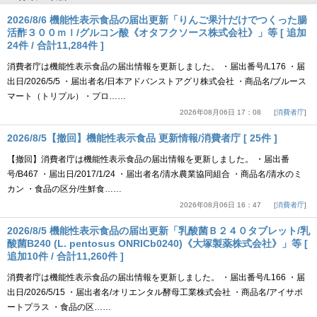
2026/8/6 機能性表示食品の届出更新「りんご果汁だけでつくった腸
活酢３００ｍｌ/グルコン酸《オタフクソース株式会社》」等 [ 追加
24件 / 合計11,284件 ]
消費者庁は機能性表示食品の届出情報を更新しました。 ・届出番号/L176 ・届
出日/2026/5/5 ・届出者名/日本アドバンストアグリ株式会社 ・商品名/ブルース
マート（トリプル）・プロ……
2026年08月06日 17：08
消費者庁
2026/8/5【撤回】機能性表示食品 更新情報/消費者庁 [ 25件 ]
【撤回】消費者庁は機能性表示食品の届出情報を更新しました。 ・届出番
号/B467 ・届出日/2017/1/24 ・届出者名/清水農業協同組合 ・商品名/清水のミ
カン ・食品の区分/生鮮食……
2026年08月06日 16：47
消費者庁
2026/8/5 機能性表示食品の届出更新「乳酸菌Ｂ２４０タブレット/乳
酸菌B240 (L. pentosus ONRICb0240)《大塚製薬株式会社》」等 [
追加10件 / 合計11,260件 ]
消費者庁は機能性表示食品の届出情報を更新しました。 ・届出番号/L166 ・届
出日/2026/5/15 ・届出者名/オリエンタル酵母工業株式会社 ・商品名/アイサポ
ートプラス ・食品の区……