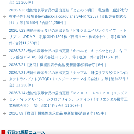
合計11,260件 ]
2026/7/23 機能性表示食品の届出更新「ととのう明日 乳酸菌 腸活対策/
有胞子性乳酸菌 (Heyndrickxia coagulans SANK70258)《奥田製薬株式会
社》」等 [ 追加9件 / 合計11,259件 ]
2026/7/23 機能性表示食品の届出更新「ピルクルエイジングライフ －ト
リプル－/DDMP、 乳酸菌NY1301株《日清ヨーク株式会社》」等 [ 追加9
件 / 合計11,250件 ]
2026/7/22 機能性表示食品の届出更新「命のみそ キャベツとたまご/γ-ア
ミノ酪酸 (GABA)《株式会社ヨミテ》」等 [ 追加11件 / 合計11,241件 ]
2026/7/21【撤回】機能性表示食品 更新情報/消費者庁 [ 8件 ]
2026/7/21 機能性表示食品の届出更新「ナップル 肝脂サプリ/グロビン由
来テトラペプチド(WTQR)《エムジーファーマ株式会社》」等 [ 追加23件 /
合計11,230件 ]
2026/7/14 機能性表示食品の届出更新「Ｍｅｎ’ｓ Ａｍｉｎｏ（メンズア
ミノ）/イソアリイン、 シクロアリイン、 メチイン)《オリエンタル酵母工
業株式会社》」等 [ 追加14件 / 合計11,207件 ]
2026/7/9【撤回】機能性表示食品 更新情報/消費者庁 [ 65件 ]
行政の最新ニュース