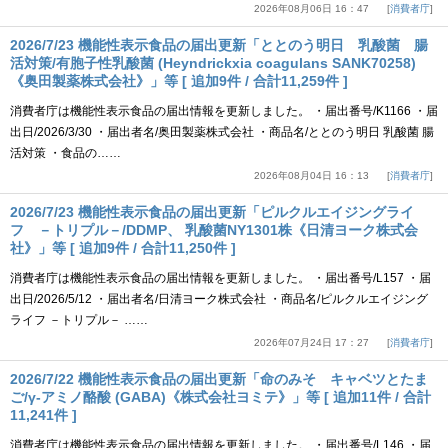
2026年08月06日 16：47
消費者庁
2026/7/23 機能性表示食品の届出更新「ととのう明日 乳酸菌 腸
活対策/有胞子性乳酸菌 (Heyndrickxia coagulans SANK70258)
《奥田製薬株式会社》」等 [ 追加9件 / 合計11,259件 ]
消費者庁は機能性表示食品の届出情報を更新しました。 ・届出番号/K1166 ・届
出日/2026/3/30 ・届出者名/奥田製薬株式会社 ・商品名/ととのう明日 乳酸菌 腸
活対策 ・食品の……
2026年08月04日 16：13
消費者庁
2026/7/23 機能性表示食品の届出更新「ピルクルエイジングライ
フ －トリプル－/DDMP、 乳酸菌NY1301株《日清ヨーク株式会
社》」等 [ 追加9件 / 合計11,250件 ]
消費者庁は機能性表示食品の届出情報を更新しました。 ・届出番号/L157 ・届
出日/2026/5/12 ・届出者名/日清ヨーク株式会社 ・商品名/ピルクルエイジング
ライフ －トリプル－ ……
2026年07月24日 17：27
消費者庁
2026/7/22 機能性表示食品の届出更新「命のみそ キャベツとたま
ご/γ-アミノ酪酸 (GABA)《株式会社ヨミテ》」等 [ 追加11件 / 合計
11,241件 ]
消費者庁は機能性表示食品の届出情報を更新しました。 ・届出番号/L146 ・届