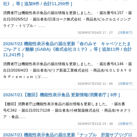
社》」等 [ 追加9件 / 合計11,250件 ]
消費者庁は機能性表示食品の届出情報を更新しました。 ・届出番号/L157 ・届
出日/2026/5/12 ・届出者名/日清ヨーク株式会社 ・商品名/ピルクルエイジング
ライフ －トリプル－ ……
2026年07月24日 17：27
消費者庁
2026/7/22 機能性表示食品の届出更新「命のみそ キャベツとたま
ご/γ-アミノ酪酸 (GABA)《株式会社ヨミテ》」等 [ 追加11件 / 合計
11,241件 ]
消費者庁は機能性表示食品の届出情報を更新しました。 ・届出番号/L146 ・届
出日/2026/4/23 ・届出者名/ゼリア新薬工業株式会社 ・商品名/ＧＯＬＤＡＹ Ｏ
Ｎ Ｐｒｅｍｉｕｍ（ゴ……
2026年07月23日 12：06
消費者庁
2026/7/21【撤回】機能性表示食品 更新情報/消費者庁 [ 8件 ]
【撤回】消費者庁は機能性表示食品の届出情報を更新しました。 ・届出番
号/C342 ・届出日/2017/12/8 ・届出者名/小林製薬株式会社 ・商品名/キオクリ
ア ・食品……
2026年07月21日 15：38
消費者庁
2026/7/21 機能性表示食品の届出更新「ナップル 肝脂サプリ/グロ