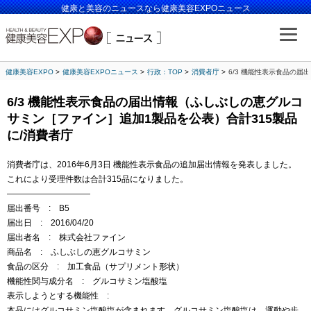
健康と美容のニュースなら健康美容EXPOニュース
健康美容EXPO
健康美容EXPOニュース
行政：TOP
消費者庁
6/3 機能性表示食品の
6/3 機能性表示食品の届出情報（ふしぶしの恵グルコ
サミン［ファイン］追加1製品を公表）合計315製品
に/消費者庁
消費者庁は、2016年6月3日 機能性表示食品の追加届出情報を発表しました。
これにより受理件数は合計315品になりました。
——————————
届出番号 : B5
届出日 : 2016/04/20
届出者名 : 株式会社ファイン
商品名 : ふしぶしの恵グルコサミン
食品の区分 : 加工食品（サプリメント形状）
機能性関与成分名 : グルコサミン塩酸塩
表示しようとする機能性 :
本品にはグルコサミン塩酸塩が含まれます。グルコサミン塩酸塩は、運動や歩