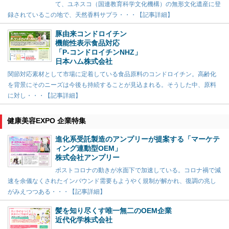
て、ユネスコ（国連教育科学文化機構）の無形文化遺産に登
録されているこの地で、天然香料サプラ・・・【記事詳細】
豚由来コンドロイチン
機能性表示食品対応
「P-コンドロイチンNHZ」
日本ハム株式会社
関節対応素材として市場に定着している食品原料のコンドロイチン。高齢化
を背景にそのニーズは今後も持続することが見込まれる。そうした中、原料
に対し・・・【記事詳細】
健康美容EXPO 企業特集
進化系受託製造のアンプリーが提案する「マーケテ
ィング連動型OEM」
株式会社アンプリー
ポストコロナの動きが水面下で加速している。コロナ禍で減
速を余儀なくされたインバウンド需要もようやく規制が解かれ、復調の兆し
がみえつつある・・・【記事詳細】
髪を知り尽くす唯一無二のOEM企業
近代化学株式会社