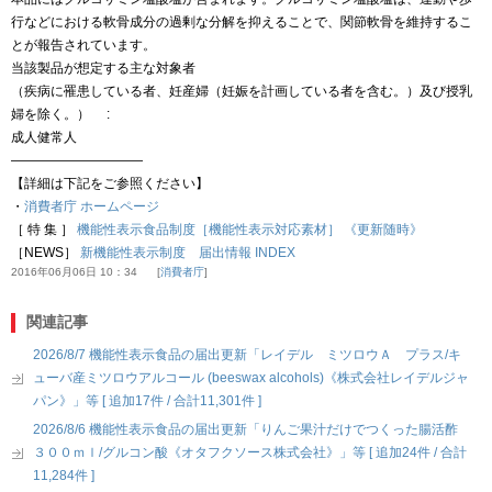
行などにおける軟骨成分の過剰な分解を抑えることで、関節軟骨を維持するこ
とが報告されています。
当該製品が想定する主な対象者
（疾病に罹患している者、妊産婦（妊娠を計画している者を含む。）及び授乳
婦を除く。） :
成人健常人
——————————
【詳細は下記をご参照ください】
・
消費者庁 ホームページ
［ 特 集 ］
機能性表示食品制度［機能性表示対応素材］ 《更新随時》
［NEWS］
新機能性表示制度 届出情報 INDEX
2016年06月06日 10：34
消費者庁
関連記事
2026/8/7 機能性表示食品の届出更新「レイデル ミツロウＡ プラス/キ
ューバ産ミツロウアルコール (beeswax alcohols)《株式会社レイデルジャ
パン》」等 [ 追加17件 / 合計11,301件 ]
2026/8/6 機能性表示食品の届出更新「りんご果汁だけでつくった腸活酢
３００ｍｌ/グルコン酸《オタフクソース株式会社》」等 [ 追加24件 / 合計
11,284件 ]