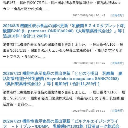
号/B467 ・届出日/2017/1/24 ・届出者名/清水農業協同組合 ・商品名/清水のミ
カン ・食品の区分/生鮮食……
2026年08月06日 16：47
消費者庁
2026/8/5 機能性表示食品の届出更新「乳酸菌Ｂ２４０タブレット/乳
酸菌B240 (L. pentosus ONRICb0240)《大塚製薬株式会社》」等 [
追加10件 / 合計11,260件 ]
消費者庁は機能性表示食品の届出情報を更新しました。 ・届出番号/L166 ・届
出日/2026/5/15 ・届出者名/オリエンタル酵母工業株式会社 ・商品名/アイサポ
ートプラス ・食品の区……
2026年08月06日 16：47
消費者庁
2026/7/23 機能性表示食品の届出更新「ととのう明日 乳酸菌 腸
活対策/有胞子性乳酸菌 (Heyndrickxia coagulans SANK70258)
《奥田製薬株式会社》」等 [ 追加9件 / 合計11,259件 ]
消費者庁は機能性表示食品の届出情報を更新しました。 ・届出番号/K1166 ・届
出日/2026/3/30 ・届出者名/奥田製薬株式会社 ・商品名/ととのう明日 乳酸菌 腸
活対策 ・食品の……
2026年08月04日 16：13
消費者庁
2026/7/23 機能性表示食品の届出更新「ピルクルエイジングライ
フ －トリプル－/DDMP、 乳酸菌NY1301株《日清ヨーク株式会