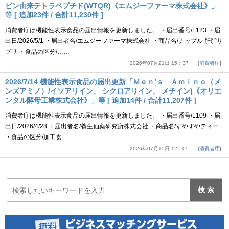
ビン由来テトラペプチド(WTQR)《エムジーファーマ株式会社》」
等 [ 追加23件 / 合計11,230件 ]
消費者庁は機能性表示食品の届出情報を更新しました。 ・届出番号/L123 ・届
出日/2026/5/1 ・届出者名/エムジーファーマ株式会社 ・商品名/ナップル 肝脂サ
プリ ・食品の区分/……
2026年07月21日 15：37
消費者庁
2026/7/14 機能性表示食品の届出更新「Ｍｅｎ’ｓ Ａｍｉｎｏ（メ
ンズアミノ）/イソアリイン、 シクロアリイン、 メチイン)《オリエ
ンタル酵母工業株式会社》」等 [ 追加14件 / 合計11,207件 ]
消費者庁は機能性表示食品の届出情報を更新しました。 ・届出番号/L109 ・届
出日/2026/4/28 ・届出者名/養生仙薬研究所株式会社 ・商品名/すやすやティー
・食品の区分/加工食……
2026年07月15日 12：05
消費者庁