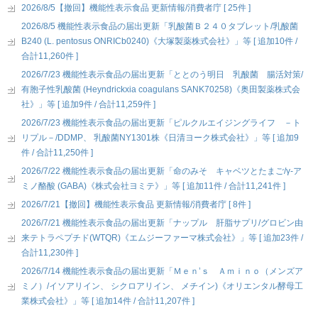
2026/8/5【撤回】機能性表示食品 更新情報/消費者庁 [ 25件 ]
2026/8/5 機能性表示食品の届出更新「乳酸菌Ｂ２４０タブレット/乳酸菌
B240 (L. pentosus ONRICb0240)《大塚製薬株式会社》」等 [ 追加10件 /
合計11,260件 ]
2026/7/23 機能性表示食品の届出更新「ととのう明日 乳酸菌 腸活対策/
有胞子性乳酸菌 (Heyndrickxia coagulans SANK70258)《奥田製薬株式会
社》」等 [ 追加9件 / 合計11,259件 ]
2026/7/23 機能性表示食品の届出更新「ピルクルエイジングライフ －ト
リプル－/DDMP、 乳酸菌NY1301株《日清ヨーク株式会社》」等 [ 追加9
件 / 合計11,250件 ]
2026/7/22 機能性表示食品の届出更新「命のみそ キャベツとたまご/γ-ア
ミノ酪酸 (GABA)《株式会社ヨミテ》」等 [ 追加11件 / 合計11,241件 ]
2026/7/21【撤回】機能性表示食品 更新情報/消費者庁 [ 8件 ]
2026/7/21 機能性表示食品の届出更新「ナップル 肝脂サプリ/グロビン由
来テトラペプチド(WTQR)《エムジーファーマ株式会社》」等 [ 追加23件 /
合計11,230件 ]
2026/7/14 機能性表示食品の届出更新「Ｍｅｎ’ｓ Ａｍｉｎｏ（メンズア
ミノ）/イソアリイン、 シクロアリイン、 メチイン)《オリエンタル酵母工
業株式会社》」等 [ 追加14件 / 合計11,207件 ]