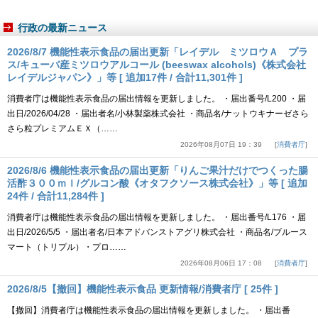
行政の最新ニュース
2026/8/7 機能性表示食品の届出更新「レイデル ミツロウＡ プラ
ス/キューバ産ミツロウアルコール (beeswax alcohols)《株式会社
レイデルジャパン》」等 [ 追加17件 / 合計11,301件 ]
消費者庁は機能性表示食品の届出情報を更新しました。 ・届出番号/L200 ・届
出日/2026/04/28 ・届出者名/小林製薬株式会社 ・商品名/ナットウキナーゼさら
さら粒プレミアムＥＸ（……
2026年08月07日 19：39
消費者庁
2026/8/6 機能性表示食品の届出更新「りんご果汁だけでつくった腸
活酢３００ｍｌ/グルコン酸《オタフクソース株式会社》」等 [ 追加
24件 / 合計11,284件 ]
消費者庁は機能性表示食品の届出情報を更新しました。 ・届出番号/L176 ・届
出日/2026/5/5 ・届出者名/日本アドバンストアグリ株式会社 ・商品名/ブルース
マート（トリプル）・プロ……
2026年08月06日 17：08
消費者庁
2026/8/5【撤回】機能性表示食品 更新情報/消費者庁 [ 25件 ]
【撤回】消費者庁は機能性表示食品の届出情報を更新しました。 ・届出番