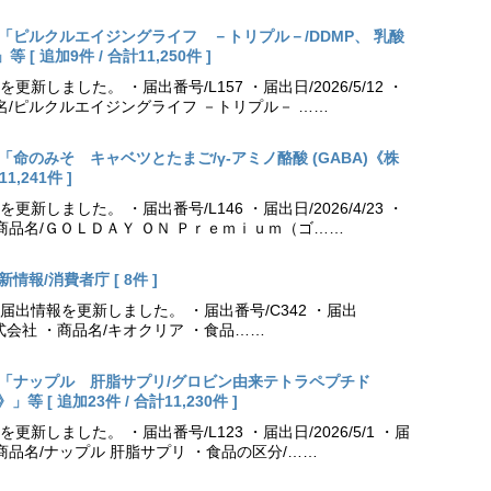
出更新「ピルクルエイジングライフ －トリプル－/DDMP、 乳酸
 追加9件 / 合計11,250件 ]
しました。 ・届出番号/L157 ・届出日/2026/5/12 ・
名/ピルクルエイジングライフ －トリプル－ ……
更新「命のみそ キャベツとたまご/γ-アミノ酪酸 (GABA)《株
,241件 ]
しました。 ・届出番号/L146 ・届出日/2026/4/23 ・
商品名/ＧＯＬＤＡＹ ＯＮ Ｐｒｅｍｉｕｍ（ゴ……
情報/消費者庁 [ 8件 ]
出情報を更新しました。 ・届出番号/C342 ・届出
薬株式会社 ・商品名/キオクリア ・食品……
出更新「ナップル 肝脂サプリ/グロビン由来テトラペプチド
[ 追加23件 / 合計11,230件 ]
しました。 ・届出番号/L123 ・届出日/2026/5/1 ・届
商品名/ナップル 肝脂サプリ ・食品の区分/……