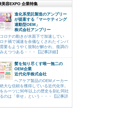
康美容EXPO 企業特集
進化系受託製造のアンプリー
が提案する「マーケティング
連動型OEM」
株式会社アンプリー
コロナの動きが水面下で加速してい
ロナ禍で減速を余儀なくされたインバ
需要もようやく規制が解かれ、復調の
みえつつある・・・【記事詳細】
髪を知り尽くす唯一無二の
OEM企業
近代化学株式会社
ヘアケア製品のOEMメーカー
絶大な信頼を獲得している近代化学。
をルーツに90年以上の歴史を刻む同社
るのは「幸せ」という・・・【記事詳