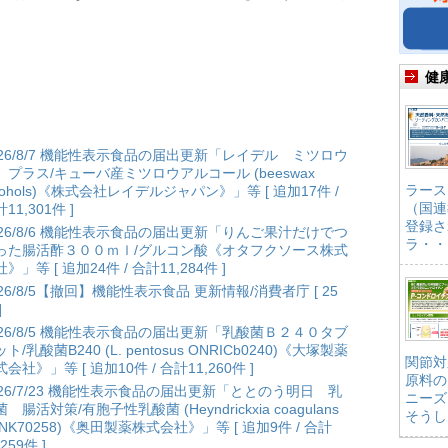
健
026/8/7 機能性表示食品の届出更新「レイデル ミツロウ
 プラス/キューバ産ミツロウアルコール (beeswax
ラース
lcohols)《株式会社レイデルジャパン》」等 [ 追加17件 /
（国連
11,301件 ]
登録さ
026/8/6 機能性表示食品の届出更新「りんご果汁だけでつ
ラ・・
った腸活酢３００ｍｌ/グルコン酸《オタフクソース株式
》」等 [ 追加24件 / 合計11,284件 ]
026/8/5【撤回】機能性表示食品 更新情報/消費者庁 [ 25
]
026/8/5 機能性表示食品の届出更新「乳酸菌Ｂ２４０タブ
ト/乳酸菌B240 (L. pentosus ONRICb0240)《大塚製薬
関節対
会社》」等 [ 追加10件 / 合計11,260件 ]
原料の
026/7/23 機能性表示食品の届出更新「ととのう明日 乳
ニーズ
 腸活対策/有胞子性乳酸菌 (Heyndrickxia coagulans
そうし
ANK70258)《奥田製薬株式会社》」等 [ 追加9件 / 合計
,259件 ]