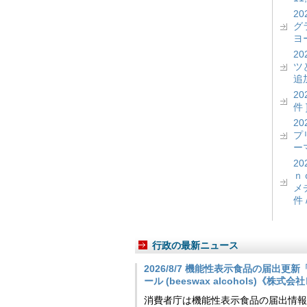
2
グ
ヨー
2
ツ
追加
2
件 
2
プ
ーマ
2
ｎ
メ
件 
行政の最新ニュース
2026/8/7 機能性表示食品の届出
ール (beeswax alcohols)《株式
消費者庁は機能性表示食品の届出情報を更新