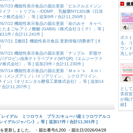
健
026/7/23 機能性表示食品の届出更新「ピルクルエイジン
ライフ －トリプル－/DDMP、 乳酸菌NY1301株《日清
ク株式会社》」等 [ 追加9件 / 合計11,250件 ]
026/7/22 機能性表示食品の届出更新「命のみそ キャベ
とたまご/γ-アミノ酪酸 (GABA)《株式会社ヨミテ》」等 [
11件 / 合計11,241件 ]
ポスト
026/7/21【撤回】機能性表示食品 更新情報/消費者庁 [ 8
る。コ
]
ウンド
026/7/21 機能性表示食品の届出更新「ナップル 肝脂サ
兆しが
リ/グロビン由来テトラペプチド(WTQR)《エムジーファ
株式会社》」等 [ 追加23件 / 合計11,230件 ]
026/7/14 機能性表示食品の届出更新「Ｍｅｎ’ｓ Ａｍｉ
ｏ（メンズアミノ）/イソアリイン、 シクロアリイン、
チイン)《オリエンタル酵母工業株式会社》」等 [ 追加14
/ 合計11,207件 ]
として
美容室
が掲げ
細】
更新「レイデル ミツロウＡ プラス/キューバ産ミツロウアルコ
会社レイデルジャパン》」等 [ 追加17件 / 合計11,301件 ]
しました。 ・届出番号/L200 ・届出日/2026/04/28