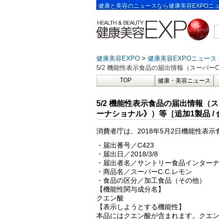
健康と美容のニュースなら健康美容EXPOニ
健康美容EXPO
健康美容EXPOニュース
5/2 機能性表示食品の届出情報（スーパーC
TOP
健康・美容ニュース
5/2 機能性表示食品の届出情報（
ーナショナル》）等［追加1製品 / 合
消費者庁は、2018年5月2日機能性表
・届出番号／C423
・届出日／2018/3/8
・届出者名／サントリー食品インター
・商品名／スーパーC.C.レモン
・食品の区分／加工食品（その他）
【機能性関与成分名】
クエン酸
【表示しようとする機能性】
本品にはクエン酸が含まれます。クエ