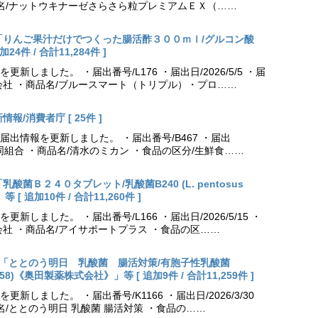
品名/ナットウキナーゼさらさら粒プレミアムＥＸ（……
更新「りんご果汁だけでつくった腸活酢３００ｍｌ/グルコン酸
件 / 合計11,284件 ]
しました。 ・届出番号/L176 ・届出日/2026/5/5 ・届
会社 ・商品名/ブルースマート（トリプル）・プロ……
報/消費者庁 [ 25件 ]
出情報を更新しました。 ・届出番号/B467 ・届出
農業協同組合 ・商品名/清水のミカン ・食品の区分/生鮮食……
乳酸菌Ｂ２４０タブレット/乳酸菌B240 (L. pentosus
[ 追加10件 / 合計11,260件 ]
しました。 ・届出番号/L166 ・届出日/2026/5/15 ・
社 ・商品名/アイサポートプラス ・食品の区……
出更新「ととのう明日 乳酸菌 腸活対策/有胞子性乳酸菌
NK70258)《奥田製薬株式会社》」等 [ 追加9件 / 合計11,259件 ]
しました。 ・届出番号/K1166 ・届出日/2026/3/30
名/ととのう明日 乳酸菌 腸活対策 ・食品の……