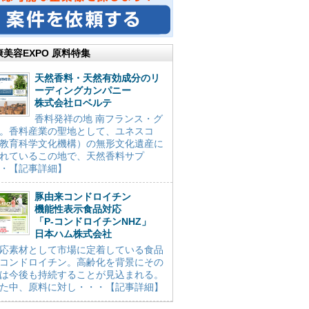
康美容EXPO 原料特集
天然香料・天然有効成分のリ
ーディングカンパニー
株式会社ロベルテ
香料発祥の地 南フランス・グ
。香料産業の聖地として、ユネスコ
教育科学文化機構）の無形文化遺産に
れているこの地で、天然香料サプ
・【記事詳細】
豚由来コンドロイチン
機能性表示食品対応
「P-コンドロイチンNHZ」
日本ハム株式会社
応素材として市場に定着している食品
コンドロイチン。高齢化を背景にその
は今後も持続することが見込まれる。
た中、原料に対し・・・【記事詳細】