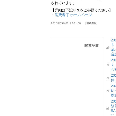
されています。
【詳細は下記URLをご参照ください】
・
消費者庁 ホームページ
2018年05月07日 10：36
消費者庁
2
Ａ
関連記事
a
合計
2
く
会社
2
件 
2
レッ
株式
2
酸菌
S
11