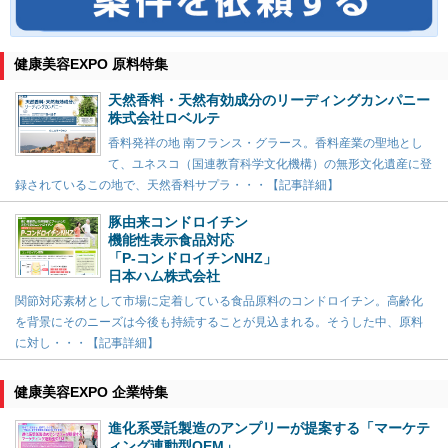
健康美容EXPO 原料特集
天然香料・天然有効成分のリーディングカンパニー
株式会社ロベルテ
香料発祥の地 南フランス・グラース。香料産業の聖地とし
て、ユネスコ（国連教育科学文化機構）の無形文化遺産に登
録されているこの地で、天然香料サプラ・・・【記事詳細】
豚由来コンドロイチン
機能性表示食品対応
「P-コンドロイチンNHZ」
日本ハム株式会社
関節対応素材として市場に定着している食品原料のコンドロイチン。高齢化
を背景にそのニーズは今後も持続することが見込まれる。そうした中、原料
に対し・・・【記事詳細】
健康美容EXPO 企業特集
進化系受託製造のアンプリーが提案する「マーケテ
ィング連動型OEM」