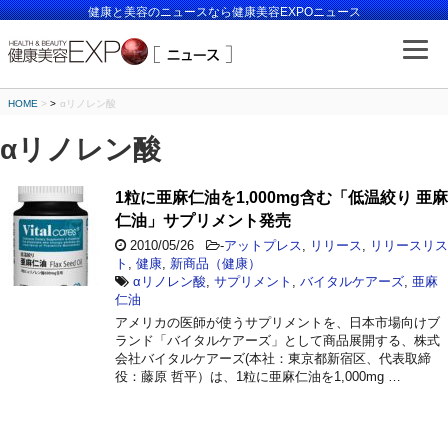
健康と美容のニュースなら健康美容EXPOニュース
HOME
>
αリノレン酸
αリノレン酸
1粒に亜麻仁油を1,000mg含む「低温絞り 亜麻
仁油」サプリメント発売
2010/05/26
-
アットプレス
,
リリース
,
リリースリス
ト
,
健康
,
新商品（健康）
αリノレン酸
,
サプリメント
,
バイタルケアーズ
,
亜麻
仁油
アメリカの医師が使うサプリメントを、日本市場向けブ
ランド「バイタルケアーズ」として商品展開する、株式
会社バイタルケアーズ(本社：東京都新宿区、代表取締
役：藤原 哲平）は、1粒に亜麻仁油を1,000mg …