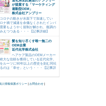
進化系受託製造のアンプリー
が提案する「マーケティング
連動型OEM」
株式会社アンプリー
コロナの動きが水面下で加速してい
ロナ禍で減速を余儀なくされたインバ
需要もようやく規制が解かれ、復調の
みえつつある・・・【記事詳細】
髪を知り尽くす唯一無二の
OEM企業
近代化学株式会社
ヘアケア製品のOEMメーカー
絶大な信頼を獲得している近代化学。
をルーツに90年以上の歴史を刻む同社
るのは「幸せ」という・・・【記事詳
個人情報保護ポリシー
お問合わせ