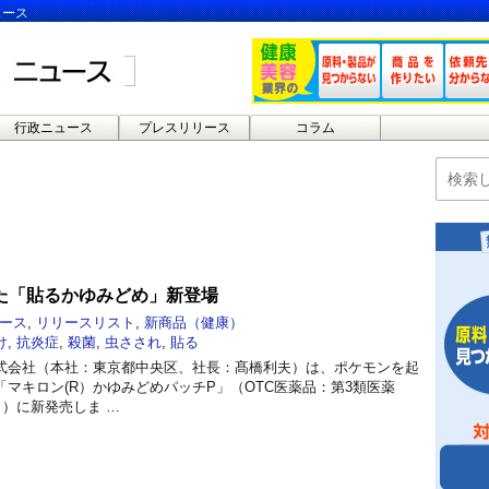
ュース
行政ニュース
プレスリリース
コラム
た「貼るかゆみどめ」新登場
ース
,
リリースリスト
,
新商品（健康）
け
,
抗炎症
,
殺菌
,
虫さされ
,
貼る
式会社（本社：東京都中央区、社長：髙橋利夫）は、ポケモンを起
マキロン(R）かゆみどめパッチP」（OTC医薬品：第3類医薬
月）に新発売しま …