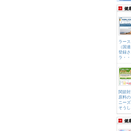
健
ラース
（国連
登録さ
ラ・・
関節対
原料の
ニーズ
そうし
健