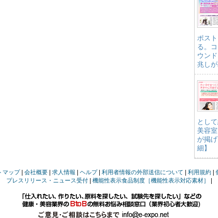
ポスト
る。コ
ウンド
兆しが
として
美容室
が掲げ
細】
トマップ
会社概要
求人情報
ヘルプ
利用者情報の外部送信について
利用規約
プレスリリース・ニュース受付
機能性表示食品制度［機能性表示対応素材］