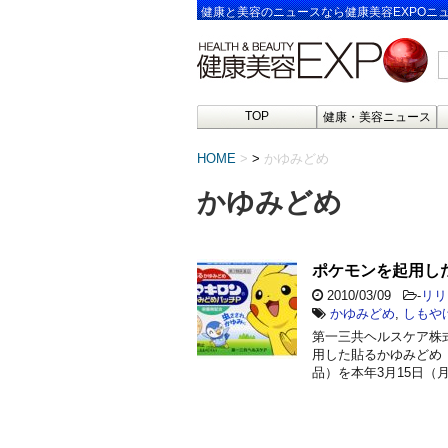
健康と美容のニュースなら健康美容EXPOニ
TOP
健康・美容ニュース
HOME
>
かゆみどめ
かゆみどめ
ポケモンを起用し
2010/03/09
-
リリ
かゆみどめ
,
しもや
第一三共ヘルスケア株
用した貼るかゆみどめ「
品）を本年3月15日（