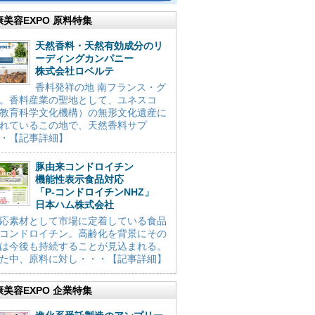
康美容EXPO 原料特集
天然香料・天然有効成分のリ
ーディングカンパニー
株式会社ロベルテ
香料発祥の地 南フランス・グ
。香料産業の聖地として、ユネスコ
教育科学文化機構）の無形文化遺産に
れているこの地で、天然香料サプ
・【記事詳細】
豚由来コンドロイチン
機能性表示食品対応
「P-コンドロイチンNHZ」
日本ハム株式会社
応素材として市場に定着している食品
コンドロイチン。高齢化を背景にその
は今後も持続することが見込まれる。
た中、原料に対し・・・【記事詳細】
康美容EXPO 企業特集