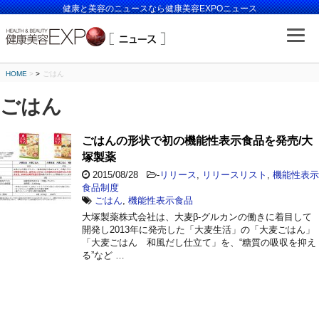
健康と美容のニュースなら健康美容EXPOニュース
HOME
>
ごはん
ごはん
ごはんの形状で初の機能性表示食品を発売/大
塚製薬
2015/08/28
-
リリース
,
リリースリスト
,
機能性表示
食品制度
ごはん
,
機能性表示食品
大塚製薬株式会社は、大麦β-グルカンの働きに着目して
開発し2013年に発売した「大麦生活」の「大麦ごはん」
「大麦ごはん 和風だし仕立て」を、“糖質の吸収を抑え
る”など …