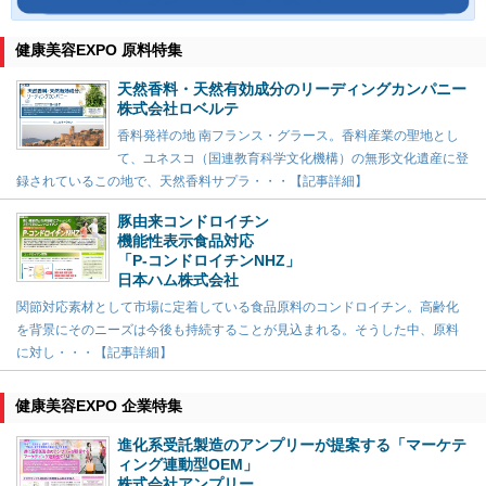
健康美容EXPO 原料特集
天然香料・天然有効成分のリーディングカンパニー
株式会社ロベルテ
香料発祥の地 南フランス・グラース。香料産業の聖地とし
て、ユネスコ（国連教育科学文化機構）の無形文化遺産に登
録されているこの地で、天然香料サプラ・・・【記事詳細】
豚由来コンドロイチン
機能性表示食品対応
「P-コンドロイチンNHZ」
日本ハム株式会社
関節対応素材として市場に定着している食品原料のコンドロイチン。高齢化
を背景にそのニーズは今後も持続することが見込まれる。そうした中、原料
に対し・・・【記事詳細】
健康美容EXPO 企業特集
進化系受託製造のアンプリーが提案する「マーケテ
ィング連動型OEM」
株式会社アンプリー