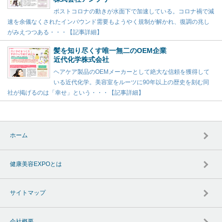
ポストコロナの動きが水面下で加速している。コロナ禍で減
速を余儀なくされたインバウンド需要もようやく規制が解かれ、復調の兆し
がみえつつある・・・【記事詳細】
髪を知り尽くす唯一無二のOEM企業
近代化学株式会社
ヘアケア製品のOEMメーカーとして絶大な信頼を獲得して
いる近代化学。美容室をルーツに90年以上の歴史を刻む同
社が掲げるのは「幸せ」という・・・【記事詳細】
ホーム
健康美容EXPOとは
サイトマップ
会社概要