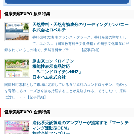
健康美容EXPO 原料特集
天然香料・天然有効成分のリーディングカンパニー
株式会社ロベルテ
香料発祥の地 南フランス・グラース。香料産業の聖地とし
て、ユネスコ（国連教育科学文化機構）の無形文化遺産に登
録されているこの地で、天然香料サプラ・・・【記事詳細】
豚由来コンドロイチン
機能性表示食品対応
「P-コンドロイチンNHZ」
日本ハム株式会社
関節対応素材として市場に定着している食品原料のコンドロイチン。高齢化
を背景にそのニーズは今後も持続することが見込まれる。そうした中、原料
に対し・・・【記事詳細】
健康美容EXPO 企業特集
進化系受託製造のアンプリーが提案する「マーケテ
ィング連動型OEM」
株式会社アンプリー