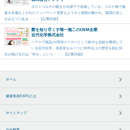
ポストコロナの動きが水面下で加速している。コロナ禍で減
速を余儀なくされたインバウンド需要もようやく規制が解かれ、復調の兆し
がみえつつある・・・【記事詳細】
髪を知り尽くす唯一無二のOEM企業
近代化学株式会社
ヘアケア製品のOEMメーカーとして絶大な信頼を獲得して
いる近代化学。美容室をルーツに90年以上の歴史を刻む同
社が掲げるのは「幸せ」という・・・【記事詳細】
ホーム
健康美容EXPOとは
サイトマップ
会社概要