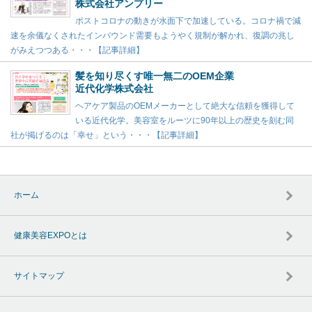
株式会社アンプリー
ポストコロナの動きが水面下で加速している。コロナ禍で減
速を余儀なくされたインバウンド需要もようやく規制が解かれ、復調の兆し
がみえつつある・・・【記事詳細】
髪を知り尽くす唯一無二のOEM企業
近代化学株式会社
ヘアケア製品のOEMメーカーとして絶大な信頼を獲得して
いる近代化学。美容室をルーツに90年以上の歴史を刻む同
社が掲げるのは「幸せ」という・・・【記事詳細】
ホーム
健康美容EXPOとは
サイトマップ