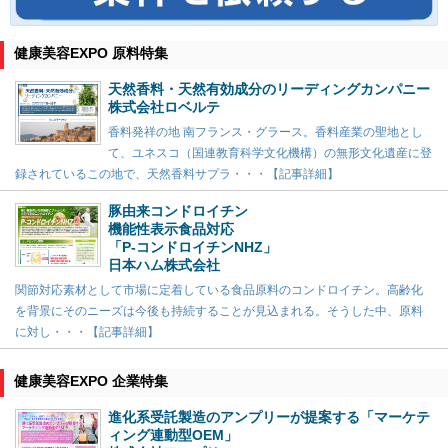
健康美容EXPO 原料特集
天然香料・天然有効成分のリーディングカンパニー
株式会社ロベルテ
香料発祥の地 南フランス・グラース。香料産業の聖地とし
て、ユネスコ（国連教育科学文化機構）の無形文化遺産に登
録されているこの地で、天然香料サプラ・・・【記事詳細】
豚由来コンドロイチン
機能性表示食品対応
「P-コンドロイチンNHZ」
日本ハム株式会社
関節対応素材として市場に定着している食品原料のコンドロイチン。高齢化
を背景にそのニーズは今後も持続することが見込まれる。そうした中、原料
に対し・・・【記事詳細】
健康美容EXPO 企業特集
進化系受託製造のアンプリーが提案する「マーケテ
ィング連動型OEM」