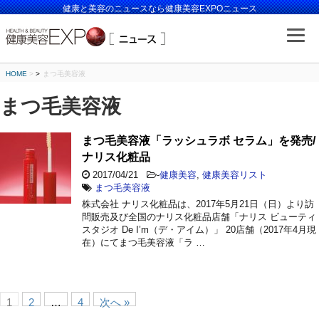
健康と美容のニュースなら健康美容EXPOニュース
HOME
>
まつ毛美容液
まつ毛美容液
まつ毛美容液「ラッシュラボ セラム」を発売/
ナリス化粧品
2017/04/21
-
健康美容
,
健康美容リスト
まつ毛美容液
株式会社 ナリス化粧品は、2017年5月21日（日）より訪
問販売及び全国のナリス化粧品店舗「ナリス ビューティ
スタジオ De I’m（デ・アイム）」 20店舗（2017年4月現
在）にてまつ毛美容液「ラ …
1
2
…
4
次へ »