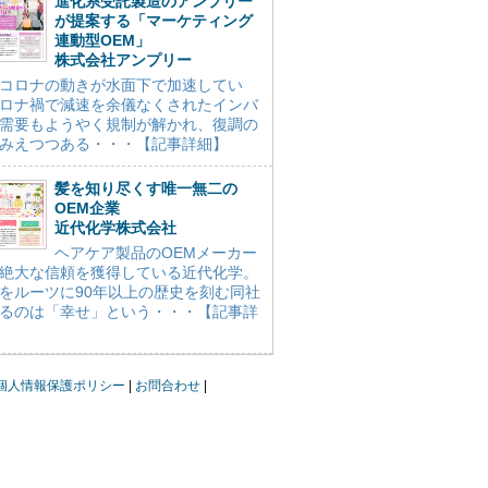
進化系受託製造のアンプリー
が提案する「マーケティング
連動型OEM」
株式会社アンプリー
コロナの動きが水面下で加速してい
ロナ禍で減速を余儀なくされたインバ
需要もようやく規制が解かれ、復調の
みえつつある・・・【記事詳細】
髪を知り尽くす唯一無二の
OEM企業
近代化学株式会社
ヘアケア製品のOEMメーカー
絶大な信頼を獲得している近代化学。
をルーツに90年以上の歴史を刻む同社
るのは「幸せ」という・・・【記事詳
個人情報保護ポリシー
お問合わせ