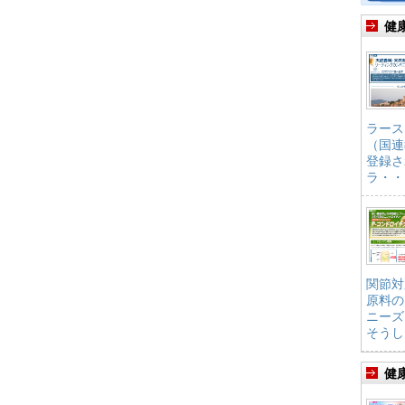
健
ラース
（国連
登録さ
ラ・・
関節対
原料の
ニーズ
そうし
健