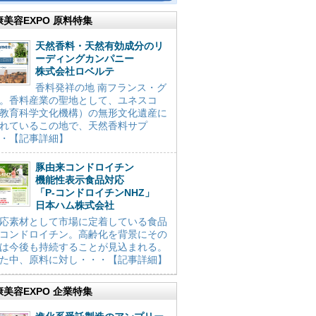
康美容EXPO 原料特集
天然香料・天然有効成分のリ
ーディングカンパニー
株式会社ロベルテ
香料発祥の地 南フランス・グ
。香料産業の聖地として、ユネスコ
教育科学文化機構）の無形文化遺産に
れているこの地で、天然香料サプ
・【記事詳細】
豚由来コンドロイチン
機能性表示食品対応
「P-コンドロイチンNHZ」
日本ハム株式会社
応素材として市場に定着している食品
コンドロイチン。高齢化を背景にその
は今後も持続することが見込まれる。
た中、原料に対し・・・【記事詳細】
康美容EXPO 企業特集