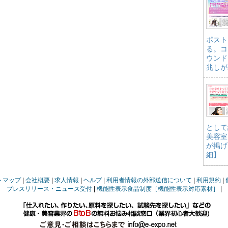
ポスト
る。コ
ウンド
兆しが
として
美容室
が掲げ
細】
トマップ
会社概要
求人情報
ヘルプ
利用者情報の外部送信について
利用規約
プレスリリース・ニュース受付
機能性表示食品制度［機能性表示対応素材］