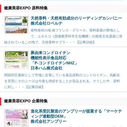
健康美容EXPO 原料特集
天然香料・天然有効成分のリーディングカンパニー
株式会社ロベルテ
香料発祥の地 南フランス・グラース。香料産業の聖地とし
て、ユネスコ（国連教育科学文化機構）の無形文化遺産に登
録されているこの地で、天然香料サプラ・・・【記事詳細】
豚由来コンドロイチン
機能性表示食品対応
「P-コンドロイチンNHZ」
日本ハム株式会社
関節対応素材として市場に定着している食品原料のコンドロイチン。高齢化
を背景にそのニーズは今後も持続することが見込まれる。そうした中、原料
に対し・・・【記事詳細】
健康美容EXPO 企業特集
進化系受託製造のアンプリーが提案する「マーケテ
ィング連動型OEM」
株式会社アンプリー