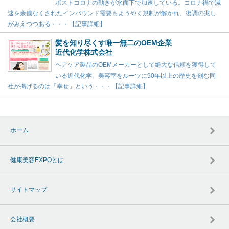
ポストコロナの動きが水面下で加速している。コロナ禍で減
速を余儀なくされたインバウンド需要もようやく規制が解かれ、復調の兆し
がみえつつある・・・【記事詳細】
髪を知り尽くす唯一無二のOEM企業
近代化学株式会社
ヘアケア製品のOEMメーカーとして絶大な信頼を獲得して
いる近代化学。美容室をルーツに90年以上の歴史を刻む同
社が掲げるのは「幸せ」という・・・【記事詳細】
ホーム
健康美容EXPOとは
サイトマップ
会社概要