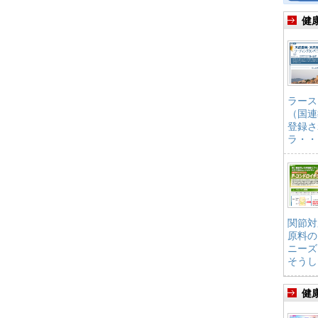
健
ラース
（国連
登録さ
ラ・・
関節対
原料の
ニーズ
そうし
健