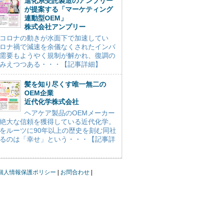
進化系受託製造のアンプリー
が提案する「マーケティング
連動型OEM」
株式会社アンプリー
コロナの動きが水面下で加速してい
ロナ禍で減速を余儀なくされたインバ
需要もようやく規制が解かれ、復調の
みえつつある・・・【記事詳細】
髪を知り尽くす唯一無二の
OEM企業
近代化学株式会社
ヘアケア製品のOEMメーカー
絶大な信頼を獲得している近代化学。
をルーツに90年以上の歴史を刻む同社
るのは「幸せ」という・・・【記事詳
個人情報保護ポリシー
お問合わせ