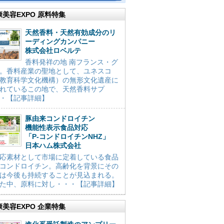
康美容EXPO 原料特集
天然香料・天然有効成分のリ
ーディングカンパニー
株式会社ロベルテ
香料発祥の地 南フランス・グ
。香料産業の聖地として、ユネスコ
教育科学文化機構）の無形文化遺産に
れているこの地で、天然香料サプ
・【記事詳細】
豚由来コンドロイチン
機能性表示食品対応
「P-コンドロイチンNHZ」
日本ハム株式会社
応素材として市場に定着している食品
コンドロイチン。高齢化を背景にその
は今後も持続することが見込まれる。
た中、原料に対し・・・【記事詳細】
康美容EXPO 企業特集