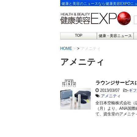
健康と美容のニュースなら健康美容EXPOニ
TOP
健康・美容ニュース
HOME
>
アメニティ
アメニティ
ラウンジサービスに
2013/03/07
-
ギフ
アメニティ
全日本空輸株式会社（以
（月）より、ANA国際線
て、資生堂のアメニテ