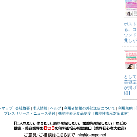
ポスト
る。コ
ウンド
兆しが
として
美容室
が掲げ
細】
トマップ
会社概要
求人情報
ヘルプ
利用者情報の外部送信について
利用規約
プレスリリース・ニュース受付
機能性表示食品制度［機能性表示対応素材］