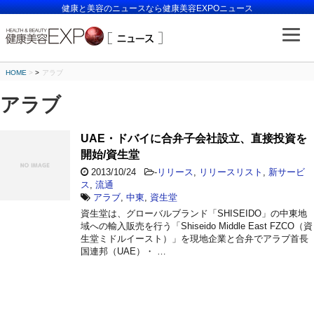
健康と美容のニュースなら健康美容EXPOニュース
HOME
>
アラブ
アラブ
UAE・ドバイに合弁子会社設立、直接投資を
開始/資生堂
2013/10/24
-
リリース
,
リリースリスト
,
新サービ
ス
,
流通
アラブ
,
中東
,
資生堂
資生堂は、グローバルブランド「SHISEIDO」の中東地
域への輸入販売を行う「Shiseido Middle East FZCO（資
生堂ミドルイースト）」を現地企業と合弁でアラブ首長
国連邦（UAE）・ …