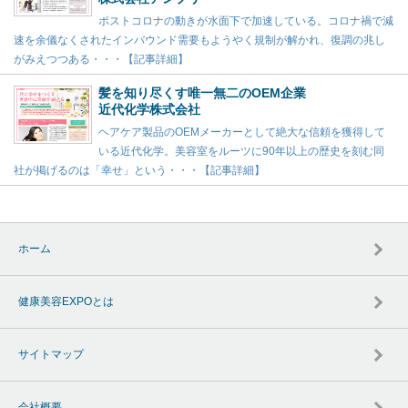
ポストコロナの動きが水面下で加速している。コロナ禍で減
速を余儀なくされたインバウンド需要もようやく規制が解かれ、復調の兆し
がみえつつある・・・【記事詳細】
髪を知り尽くす唯一無二のOEM企業
近代化学株式会社
ヘアケア製品のOEMメーカーとして絶大な信頼を獲得して
いる近代化学。美容室をルーツに90年以上の歴史を刻む同
社が掲げるのは「幸せ」という・・・【記事詳細】
ホーム
健康美容EXPOとは
サイトマップ
会社概要