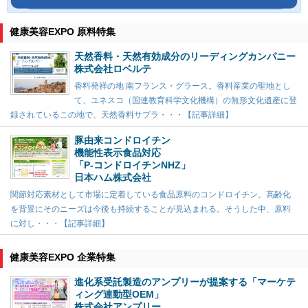
健康美容EXPO 原料特集
天然香料・天然有効成分のリーディングカンパニー
株式会社ロベルテ
香料発祥の地 南フランス・グラース。香料産業の聖地とし
て、ユネスコ（国連教育科学文化機構）の無形文化遺産に登
録されているこの地で、天然香料サプラ・・・【記事詳細】
豚由来コンドロイチン
機能性表示食品対応
「P-コンドロイチンNHZ」
日本ハム株式会社
関節対応素材として市場に定着している食品原料のコンドロイチン。高齢化
を背景にそのニーズは今後も持続することが見込まれる。そうした中、原料
に対し・・・【記事詳細】
健康美容EXPO 企業特集
進化系受託製造のアンプリーが提案する「マーケテ
ィング連動型OEM」
株式会社アンプリー