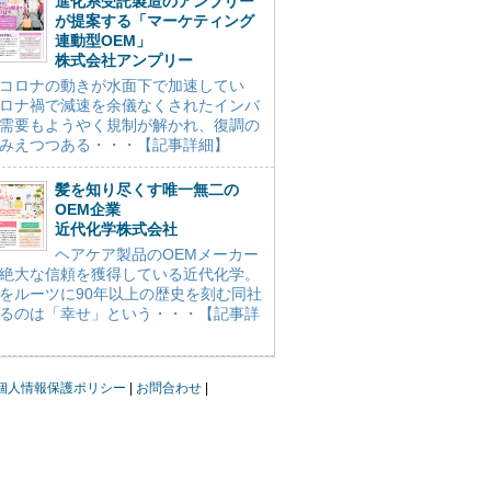
進化系受託製造のアンプリー
が提案する「マーケティング
連動型OEM」
株式会社アンプリー
コロナの動きが水面下で加速してい
ロナ禍で減速を余儀なくされたインバ
需要もようやく規制が解かれ、復調の
みえつつある・・・【記事詳細】
髪を知り尽くす唯一無二の
OEM企業
近代化学株式会社
ヘアケア製品のOEMメーカー
絶大な信頼を獲得している近代化学。
をルーツに90年以上の歴史を刻む同社
るのは「幸せ」という・・・【記事詳
個人情報保護ポリシー
お問合わせ