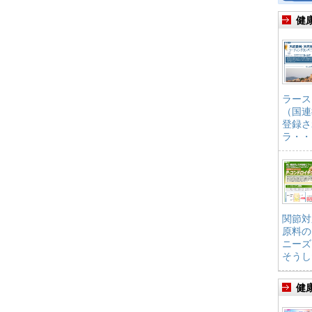
健
ラース
（国連
登録さ
ラ・・
関節対
原料の
ニーズ
そうし
健