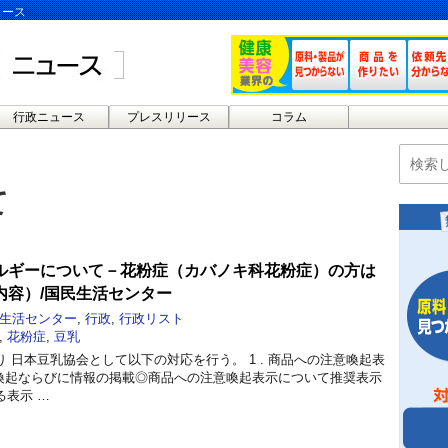
ュース
行政ニュース
プレスリリース
コラム
て
ルギーについて－花粉症（カバノキ科花粉症）の方は
内容）/国民生活センター
生活センター
,
行政
,
行政リスト
,
花粉症
,
豆乳
 日本豆乳協会として以下の対応を行う。 1 . 商品への注意喚起表
注意喚起ならびに情報の掲載◎商品への注意喚起表示について推奨表示
る表示 …