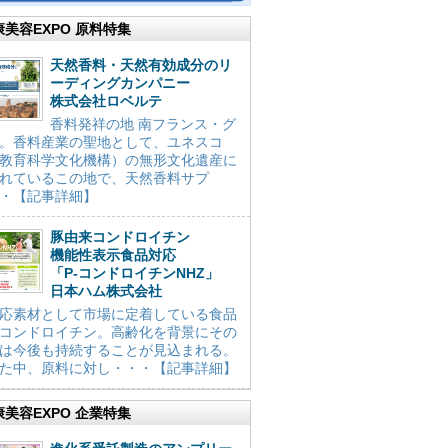
康美容EXPO 原料特集
天然香料・天然有効成分のリ
ーディングカンパニー
株式会社ロベルテ
香料発祥の地 南フランス・グ
。香料産業の聖地として、ユネスコ
教育科学文化機構）の無形文化遺産に
れているこの地で、天然香料サプ
・【記事詳細】
豚由来コンドロイチン
機能性表示食品対応
「P-コンドロイチンNHZ」
日本ハム株式会社
応素材として市場に定着している食品
コンドロイチン。高齢化を背景にその
は今後も持続することが見込まれる。
た中、原料に対し・・・【記事詳細】
康美容EXPO 企業特集