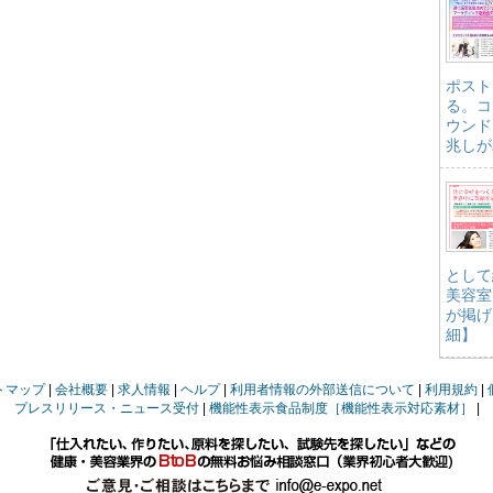
ポスト
る。コ
ウンド
兆しが
として
美容室
が掲げ
細】
トマップ
会社概要
求人情報
ヘルプ
利用者情報の外部送信について
利用規約
プレスリリース・ニュース受付
機能性表示食品制度［機能性表示対応素材］