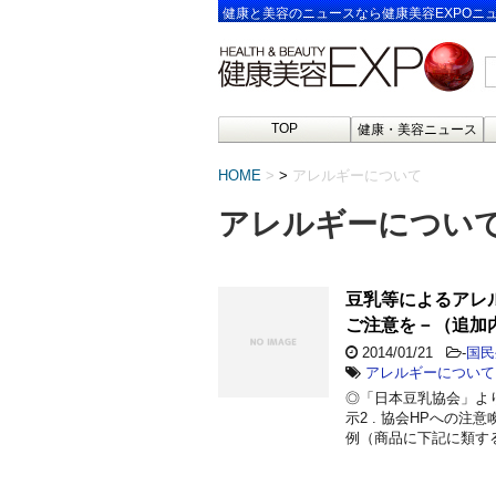
健康と美容のニュースなら健康美容EXPOニ
TOP
健康・美容ニュース
HOME
>
アレルギーについて
アレルギーについ
豆乳等によるアレ
ご注意を－（追加
2014/01/21
-
国民
アレルギーについて
◎「日本豆乳協会」より
示2 . 協会HPへの
例（商品に下記に類す