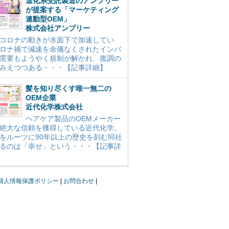
進化系受託製造のアンプリー
が提案する「マーケティング
連動型OEM」
株式会社アンプリー
コロナの動きが水面下で加速してい
ロナ禍で減速を余儀なくされたインバ
需要もようやく規制が解かれ、復調の
みえつつある・・・【記事詳細】
髪を知り尽くす唯一無二の
OEM企業
近代化学株式会社
ヘアケア製品のOEMメーカー
絶大な信頼を獲得している近代化学。
をルーツに90年以上の歴史を刻む同社
るのは「幸せ」という・・・【記事詳
個人情報保護ポリシー
お問合わせ