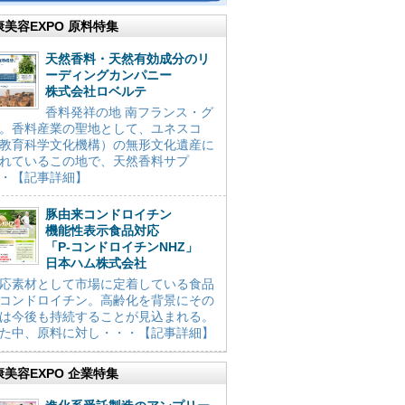
康美容EXPO 原料特集
天然香料・天然有効成分のリ
ーディングカンパニー
株式会社ロベルテ
香料発祥の地 南フランス・グ
。香料産業の聖地として、ユネスコ
教育科学文化機構）の無形文化遺産に
れているこの地で、天然香料サプ
・【記事詳細】
豚由来コンドロイチン
機能性表示食品対応
「P-コンドロイチンNHZ」
日本ハム株式会社
応素材として市場に定着している食品
コンドロイチン。高齢化を背景にその
は今後も持続することが見込まれる。
た中、原料に対し・・・【記事詳細】
康美容EXPO 企業特集