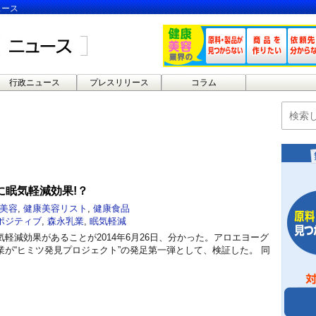
ュース
行政ニュース
プレスリリース
コラム
に眠気軽減効果!？
美容
,
健康美容リスト
,
健康食品
ポジティブ
,
森永乳業
,
眠気軽減
軽減効果があることが2014年6月26日、分かった。アロエヨーグ
が“ヒミツ発見プロジェクト”の発足第一弾として、検証した。 同