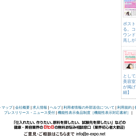
ポスト
る。コ
ウンド
兆しが
として
美容室
が掲げ
細】
トマップ
会社概要
求人情報
ヘルプ
利用者情報の外部送信について
利用規約
プレスリリース・ニュース受付
機能性表示食品制度［機能性表示対応素材］