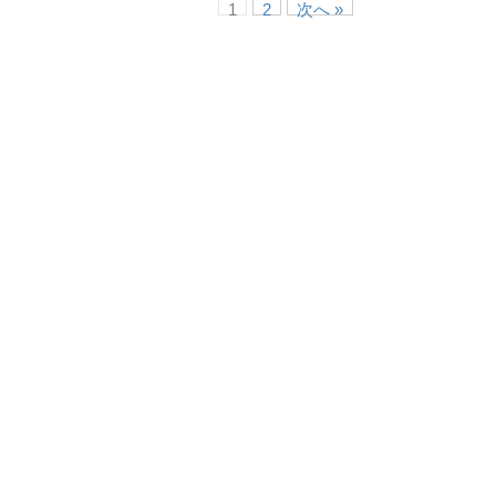
1
2
次へ »