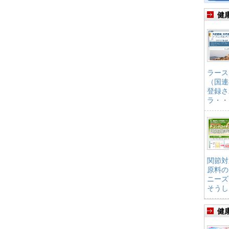
健
ラース
（国連
登録さ
ラ・・
関節対
原料の
ニーズ
そうし
健