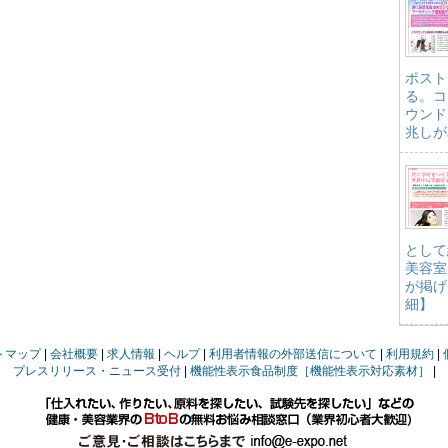
ポスト
る。コ
ウンド
兆しが
として
美容室
が掲げ
細】
トマップ
会社概要
求人情報
ヘルプ
利用者情報の外部送信について
利用規約
プレスリリース・ニュース受付
機能性表示食品制度［機能性表示対応素材］