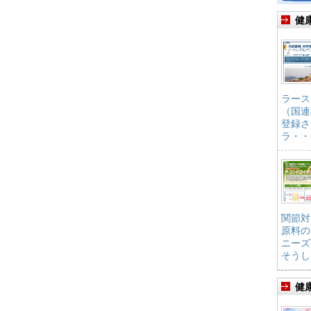
健
ラース
（国連
登録さ
ラ・・
関節対
原料の
ニーズ
そうし
健