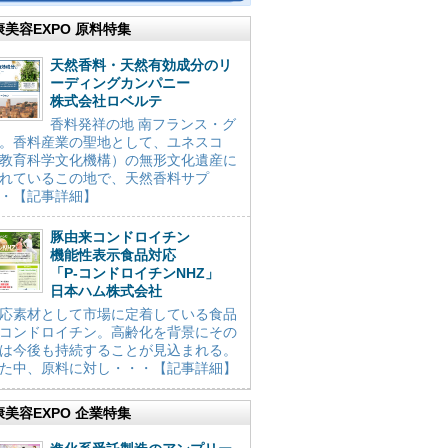
康美容EXPO 原料特集
天然香料・天然有効成分のリ
ーディングカンパニー
株式会社ロベルテ
香料発祥の地 南フランス・グ
。香料産業の聖地として、ユネスコ
教育科学文化機構）の無形文化遺産に
れているこの地で、天然香料サプ
・【記事詳細】
豚由来コンドロイチン
機能性表示食品対応
「P-コンドロイチンNHZ」
日本ハム株式会社
応素材として市場に定着している食品
コンドロイチン。高齢化を背景にその
は今後も持続することが見込まれる。
た中、原料に対し・・・【記事詳細】
康美容EXPO 企業特集