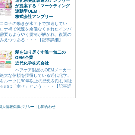
進化系受託製造のアンプリー
が提案する「マーケティング
連動型OEM」
株式会社アンプリー
コロナの動きが水面下で加速してい
ロナ禍で減速を余儀なくされたインバ
需要もようやく規制が解かれ、復調の
みえつつある・・・【記事詳細】
髪を知り尽くす唯一無二の
OEM企業
近代化学株式会社
ヘアケア製品のOEMメーカー
絶大な信頼を獲得している近代化学。
をルーツに90年以上の歴史を刻む同社
るのは「幸せ」という・・・【記事詳
個人情報保護ポリシー
お問合わせ