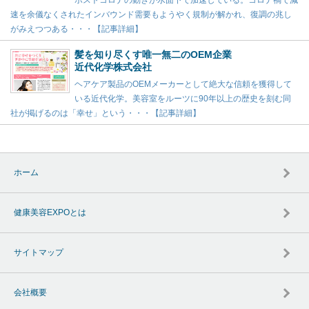
ポストコロナの動きが水面下で加速している。コロナ禍で減
速を余儀なくされたインバウンド需要もようやく規制が解かれ、復調の兆し
がみえつつある・・・【記事詳細】
髪を知り尽くす唯一無二のOEM企業
近代化学株式会社
ヘアケア製品のOEMメーカーとして絶大な信頼を獲得して
いる近代化学。美容室をルーツに90年以上の歴史を刻む同
社が掲げるのは「幸せ」という・・・【記事詳細】
ホーム
健康美容EXPOとは
サイトマップ
会社概要