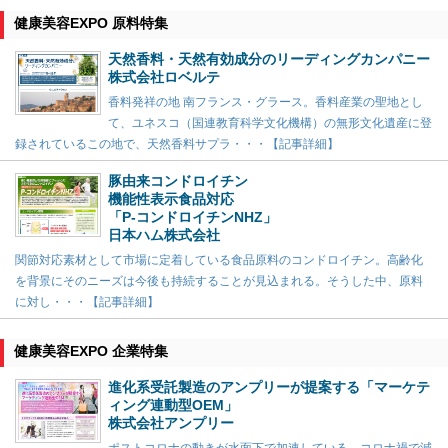
健康美容EXPO 原料特集
天然香料・天然有効成分のリーディングカンパニー
株式会社ロベルテ
香料発祥の地 南フランス・グラース。香料産業の聖地とし
て、ユネスコ（国連教育科学文化機構）の無形文化遺産に登
録されているこの地で、天然香料サプラ・・・【記事詳細】
豚由来コンドロイチン
機能性表示食品対応
「P-コンドロイチンNHZ」
日本ハム株式会社
関節対応素材として市場に定着している食品原料のコンドロイチン。高齢化
を背景にそのニーズは今後も持続することが見込まれる。そうした中、原料
に対し・・・【記事詳細】
健康美容EXPO 企業特集
進化系受託製造のアンプリーが提案する「マーケテ
ィング連動型OEM」
株式会社アンプリー