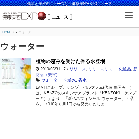
健康と美容のニュースなら健康美容EXPOニュース
HOME
>
ウォーター
ウォーター
植物の恵みを受けた香る水登場
2010/05/31
-
リリース
,
リリースリスト
,
化粧品
,
新
商品（美容）
ウォーター
,
化粧水
,
香水
LVMHグループ、ケンゾーパルファム(代表 福岡英一）
は、KENZOのスキンケアブランド「KENZOKI（ケンゾ
ーキ）」より、「新ベネフィシャル ウォーター」４品
を、２010年６月1日から発売いたしま …