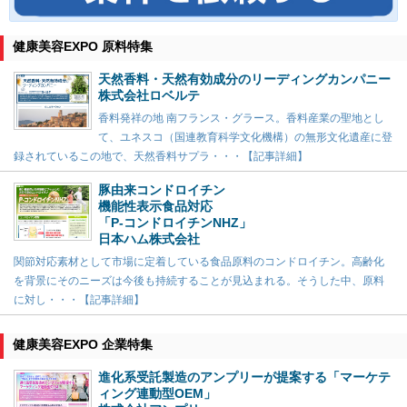
健康美容EXPO 原料特集
天然香料・天然有効成分のリーディングカンパニー
株式会社ロベルテ
香料発祥の地 南フランス・グラース。香料産業の聖地とし
て、ユネスコ（国連教育科学文化機構）の無形文化遺産に登
録されているこの地で、天然香料サプラ・・・【記事詳細】
豚由来コンドロイチン
機能性表示食品対応
「P-コンドロイチンNHZ」
日本ハム株式会社
関節対応素材として市場に定着している食品原料のコンドロイチン。高齢化
を背景にそのニーズは今後も持続することが見込まれる。そうした中、原料
に対し・・・【記事詳細】
健康美容EXPO 企業特集
進化系受託製造のアンプリーが提案する「マーケテ
ィング連動型OEM」