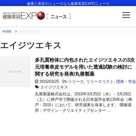
健康と美容のニュースなら健康美容EXPOニュース
HOME
>
エイジツエキス
エイジツエキス
多孔質粉体に内包されたエイジツエキスの3次
元培養表皮モデルを用いた透過試験の検討に
関する研究を発表/丸善製薬
2015/03/25
-
リリース
,
リリースリスト
,
団体・学会
エイジツエキス
丸善製薬株式会社は、2015年3月25日（水）－3月28日
（土）に神戸市で開催される日本薬学会第135年会（神
戸・2015）において、研究成果を発表します。 開催場
所：デザイン・クリエイティブセンター …