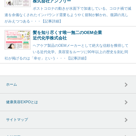
株式会社アンプリー
ポストコロナの動きが水面下で加速している。コロナ禍で減
速を余儀なくされたインバウンド需要もようやく規制が解かれ、復調の兆し
がみえつつある・・・【記事詳細】
髪を知り尽くす唯一無二のOEM企業
近代化学株式会社
ヘアケア製品のOEMメーカーとして絶大な信頼を獲得して
いる近代化学。美容室をルーツに90年以上の歴史を刻む同
社が掲げるのは「幸せ」という・・・【記事詳細】
ホーム
健康美容EXPOとは
サイトマップ