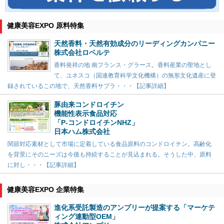
健康美容EXPO 原料特集
天然香料・天然有効成分のリーディングカンパニー
株式会社ロベルテ
香料発祥の地 南フランス・グラース。香料産業の聖地とし
て、ユネスコ（国連教育科学文化機構）の無形文化遺産に登
録されているこの地で、天然香料サプラ・・・【記事詳細】
豚由来コンドロイチン
機能性表示食品対応
「P-コンドロイチンNHZ」
日本ハム株式会社
関節対応素材として市場に定着している食品原料のコンドロイチン。高齢化
を背景にそのニーズは今後も持続することが見込まれる。そうした中、原料
に対し・・・【記事詳細】
健康美容EXPO 企業特集
進化系受託製造のアンプリーが提案する「マーケテ
ィング連動型OEM」