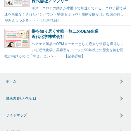
株式会社アンプリー
ポストコロナの動きが水面下で加速している。コロナ禍で減
速を余儀なくされたインバウンド需要もようやく規制が解かれ、復調の兆し
がみえつつある・・・【記事詳細】
髪を知り尽くす唯一無二のOEM企業
近代化学株式会社
ヘアケア製品のOEMメーカーとして絶大な信頼を獲得して
いる近代化学。美容室をルーツに90年以上の歴史を刻む同
社が掲げるのは「幸せ」という・・・【記事詳細】
ホーム
健康美容EXPOとは
サイトマップ