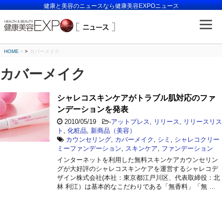
健康と美容のニュースなら健康美容EXPOニュース
HOME
>
カバーメイク
カバーメイク
シャレコスキンケアがトラブル肌対応のファ
ンデーションを発表
2010/05/19
-
アットプレス
,
リリース
,
リリースリス
ト
,
化粧品
,
新商品（美容）
カウンセリング
,
カバーメイク
,
シミ
,
シャレコクリー
ミーファンデーション
,
スキンケア
,
ファンデーション
インターネットを利用した無料スキンケアカウンセリン
グが大好評のシャレコスキンケアを運営するシャレコデ
ザイン株式会社(本社：東京都江戸川区、代表取締役：北
林 利江）は基本的なこだわりである「無香料」「無 …