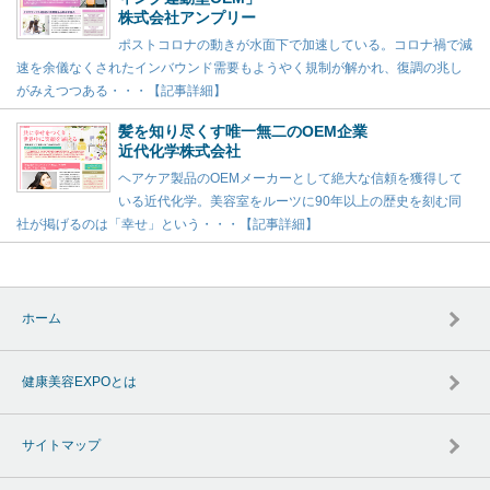
株式会社アンプリー
ポストコロナの動きが水面下で加速している。コロナ禍で減
速を余儀なくされたインバウンド需要もようやく規制が解かれ、復調の兆し
がみえつつある・・・【記事詳細】
髪を知り尽くす唯一無二のOEM企業
近代化学株式会社
ヘアケア製品のOEMメーカーとして絶大な信頼を獲得して
いる近代化学。美容室をルーツに90年以上の歴史を刻む同
社が掲げるのは「幸せ」という・・・【記事詳細】
ホーム
健康美容EXPOとは
サイトマップ