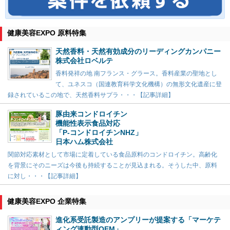
健康美容EXPO 原料特集
天然香料・天然有効成分のリーディングカンパニー
株式会社ロベルテ
香料発祥の地 南フランス・グラース。香料産業の聖地とし
て、ユネスコ（国連教育科学文化機構）の無形文化遺産に登
録されているこの地で、天然香料サプラ・・・【記事詳細】
豚由来コンドロイチン
機能性表示食品対応
「P-コンドロイチンNHZ」
日本ハム株式会社
関節対応素材として市場に定着している食品原料のコンドロイチン。高齢化
を背景にそのニーズは今後も持続することが見込まれる。そうした中、原料
に対し・・・【記事詳細】
健康美容EXPO 企業特集
進化系受託製造のアンプリーが提案する「マーケテ
ィング連動型OEM」