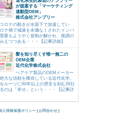
進化系受託製造のアンプリー
が提案する「マーケティング
連動型OEM」
株式会社アンプリー
コロナの動きが水面下で加速してい
ロナ禍で減速を余儀なくされたインバ
需要もようやく規制が解かれ、復調の
みえつつある・・・【記事詳細】
髪を知り尽くす唯一無二の
OEM企業
近代化学株式会社
ヘアケア製品のOEMメーカー
絶大な信頼を獲得している近代化学。
をルーツに90年以上の歴史を刻む同社
るのは「幸せ」という・・・【記事詳
個人情報保護ポリシー
お問合わせ