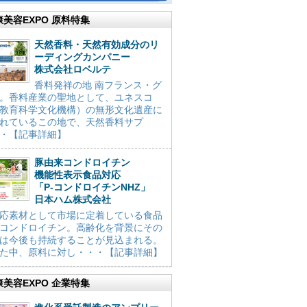
康美容EXPO 原料特集
天然香料・天然有効成分のリ
ーディングカンパニー
株式会社ロベルテ
香料発祥の地 南フランス・グ
。香料産業の聖地として、ユネスコ
教育科学文化機構）の無形文化遺産に
れているこの地で、天然香料サプ
・【記事詳細】
豚由来コンドロイチン
機能性表示食品対応
「P-コンドロイチンNHZ」
日本ハム株式会社
応素材として市場に定着している食品
コンドロイチン。高齢化を背景にその
は今後も持続することが見込まれる。
た中、原料に対し・・・【記事詳細】
康美容EXPO 企業特集