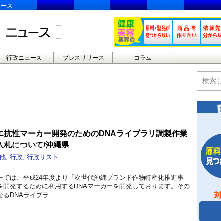
ュース
行政ニュース
プレスリリース
コラム
エ抗性マーカー開発のためのDNAライブラリ調製作業
入札について/沖縄県
他
,
行政
,
行政リスト
ーでは、平成24年度より「次世代沖縄ブランド作物特産化推進事
を開発するために利用するDNAマーカーを開発しております。その
るDNAライブラ …