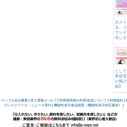
ポスト
る。コ
ウンド
兆しが
として
美容室
が掲げ
細】
トマップ
会社概要
求人情報
ヘルプ
利用者情報の外部送信について
利用規約
プレスリリース・ニュース受付
機能性表示食品制度［機能性表示対応素材］