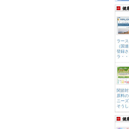
健
ラース
（国連
登録さ
ラ・・
関節対
原料の
ニーズ
そうし
健