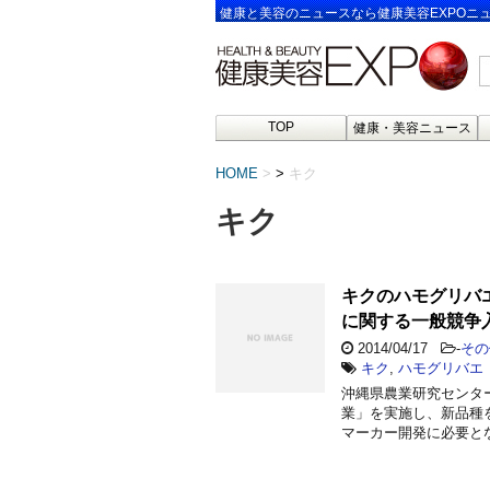
健康と美容のニュースなら健康美容EXPOニ
TOP
健康・美容ニュース
HOME
>
キク
キク
キクのハモグリバ
に関する一般競争
2014/04/17
-
その
キク
,
ハモグリバエ
沖縄県農業研究センタ
業」を実施し、新品種
マーカー開発に必要とな