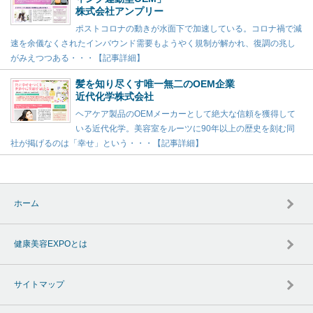
株式会社アンプリー
ポストコロナの動きが水面下で加速している。コロナ禍で減
速を余儀なくされたインバウンド需要もようやく規制が解かれ、復調の兆し
がみえつつある・・・【記事詳細】
髪を知り尽くす唯一無二のOEM企業
近代化学株式会社
ヘアケア製品のOEMメーカーとして絶大な信頼を獲得して
いる近代化学。美容室をルーツに90年以上の歴史を刻む同
社が掲げるのは「幸せ」という・・・【記事詳細】
ホーム
健康美容EXPOとは
サイトマップ