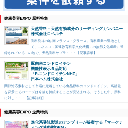
健康美容EXPO 原料特集
天然香料・天然有効成分のリーディングカンパニー
株式会社ロベルテ
香料発祥の地 南フランス・グラース。香料産業の聖地とし
て、ユネスコ（国連教育科学文化機構）の無形文化遺産に登
録されているこの地で、天然香料サプラ・・・【記事詳細】
豚由来コンドロイチン
機能性表示食品対応
「P-コンドロイチンNHZ」
日本ハム株式会社
関節対応素材として市場に定着している食品原料のコンドロイチン。高齢化
を背景にそのニーズは今後も持続することが見込まれる。そうした中、原料
に対し・・・【記事詳細】
健康美容EXPO 企業特集
進化系受託製造のアンプリーが提案する「マーケテ
ィング連動型OEM」