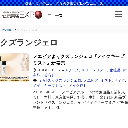
健康と美容のニュースなら健康美容EXPOニュース
HOME
>
クズランジェロ
クズランジェロ
ノエビアよりクズランジェロ『メイクキープ
ミスト』新発売
2010/05/15
-
リリース
,
リリースリスト
,
化粧品
,
新
商品（美容）
うるおい
,
クズランジェロ
,
ノエビア
,
ミスト
,
メイク
,
メイクキープミスト
,
メイク崩れ
2010年5月24日、ノエビアグループの常盤薬品工業株式
会社（本社：東京都港区、社長：中野正隆）は化粧品ブ
ランド『クズランジェロ』から“メイクキープミスト”を発
売致します。 化 …