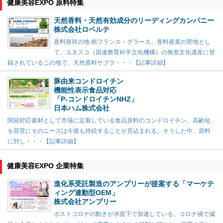
健康美容EXPO 原料特集
天然香料・天然有効成分のリーディングカンパニー
株式会社ロベルテ
香料発祥の地 南フランス・グラース。香料産業の聖地とし
て、ユネスコ（国連教育科学文化機構）の無形文化遺産に登
録されているこの地で、天然香料サプラ・・・【記事詳細】
豚由来コンドロイチン
機能性表示食品対応
「P-コンドロイチンNHZ」
日本ハム株式会社
関節対応素材として市場に定着している食品原料のコンドロイチン。高齢化
を背景にそのニーズは今後も持続することが見込まれる。そうした中、原料
に対し・・・【記事詳細】
健康美容EXPO 企業特集
進化系受託製造のアンプリーが提案する「マーケテ
ィング連動型OEM」
株式会社アンプリー
ポストコロナの動きが水面下で加速している。コロナ禍で減