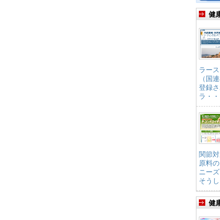
健
ラース
（国連
登録さ
ラ・・
関節対
原料の
ニーズ
そうし
健