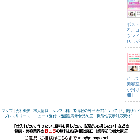
ポスト
る。コ
ウンド
兆しが
として
美容室
が掲げ
細】
トマップ
会社概要
求人情報
ヘルプ
利用者情報の外部送信について
利用規約
プレスリリース・ニュース受付
機能性表示食品制度［機能性表示対応素材］