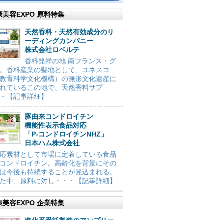
康美容EXPO 原料特集
天然香料・天然有効成分のリ
ーディングカンパニー
株式会社ロベルテ
香料発祥の地 南フランス・グ
。香料産業の聖地として、ユネスコ
教育科学文化機構）の無形文化遺産に
れているこの地で、天然香料サプ
・【記事詳細】
豚由来コンドロイチン
機能性表示食品対応
「P-コンドロイチンNHZ」
日本ハム株式会社
応素材として市場に定着している食品
コンドロイチン。高齢化を背景にその
は今後も持続することが見込まれる。
た中、原料に対し・・・【記事詳細】
康美容EXPO 企業特集