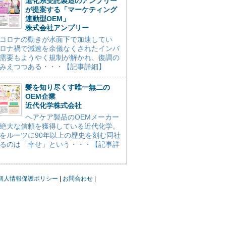
進化系受託製造のアンプリー
が提案する「マーケティング
連動型OEM」
株式会社アンプリー
コロナの動きが水面下で加速してい
ロナ禍で減速を余儀なくされたインバ
需要もようやく規制が解かれ、復調の
みえつつある・・・【記事詳細】
髪を知り尽くす唯一無二の
OEM企業
近代化学株式会社
ヘアケア製品のOEMメーカー
絶大な信頼を獲得している近代化学。
をルーツに90年以上の歴史を刻む同社
るのは「幸せ」という・・・【記事詳
個人情報保護ポリシー
お問合わせ