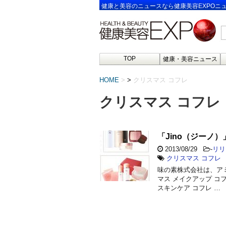
健康と美容のニュースなら健康美容EXPOニ
TOP
健康・美容ニュース
HOME
>
クリスマス コフレ
クリスマス コフレ
「Jino（ジーノ）
2013/08/29
-
リリ
クリスマス コフレ
味の素株式会社は、アミ
マス メイクアップ コ
スキンケア コフレ …