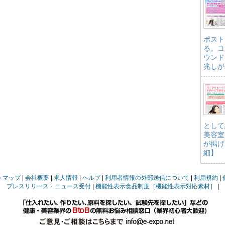
ポスト
る。コ
ウンド
兆しが
として
美容室
が掲げ
細】
トマップ
会社概要
求人情報
ヘルプ
利用者情報の外部送信について
利用規約
プレスリリース・ニュース受付
機能性表示食品制度［機能性表示対応素材］