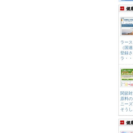
健
ラース
（国連
登録さ
ラ・・
関節対
原料の
ニーズ
そうし
健