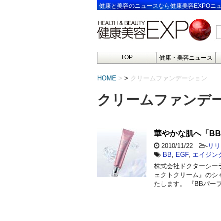
健康と美容のニュースなら健康美容EXPOニ
TOP
健康・美容ニュース
HOME
>
クリームファンデーション
クリームファンデ
華やかな肌へ「B
2010/11/22
-
リリ
BB
,
EGF
,
エイジン
株式会社ドクターシー
ェクトクリーム』のシャ
たします。 『BBパー