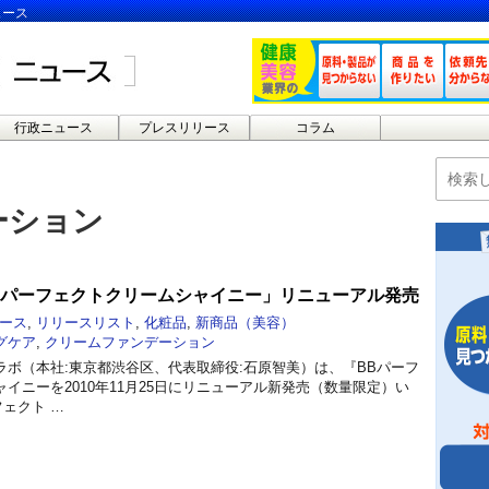
ュース
行政ニュース
プレスリリース
コラム
ーション
Bパーフェクトクリームシャイニー」リニューアル発売
ース
,
リリースリスト
,
化粧品
,
新商品（美容）
グケア
,
クリームファンデーション
ラボ（本社:東京都渋谷区、代表取締役:石原智美）は、『BBパーフ
イニーを2010年11月25日にリニューアル新発売（数量限定）い
フェクト …