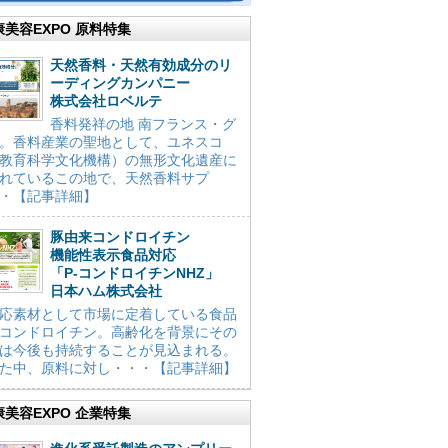
康美容EXPO 原料特集
天然香料・天然有効成分のリ
ーディングカンパニー
株式会社ロベルテ
香料発祥の地 南フランス・グ
。香料産業の聖地として、ユネスコ
教育科学文化機構）の無形文化遺産に
れているこの地で、天然香料サプ
・【記事詳細】
豚由来コンドロイチン
機能性表示食品対応
「P-コンドロイチンNHZ」
日本ハム株式会社
応素材として市場に定着している食品
コンドロイチン。高齢化を背景にその
は今後も持続することが見込まれる。
た中、原料に対し・・・【記事詳細】
康美容EXPO 企業特集