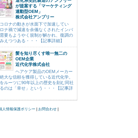
進化系受託製造のアンプリー
が提案する「マーケティング
連動型OEM」
株式会社アンプリー
コロナの動きが水面下で加速してい
ロナ禍で減速を余儀なくされたインバ
需要もようやく規制が解かれ、復調の
みえつつある・・・【記事詳細】
髪を知り尽くす唯一無二の
OEM企業
近代化学株式会社
ヘアケア製品のOEMメーカー
絶大な信頼を獲得している近代化学。
をルーツに90年以上の歴史を刻む同社
るのは「幸せ」という・・・【記事詳
個人情報保護ポリシー
お問合わせ