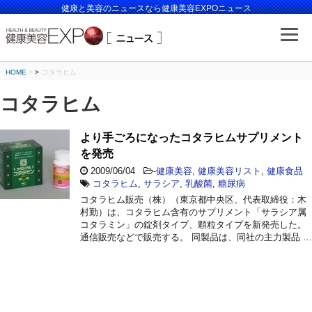
健康と美容のニュースなら健康美容EXPOニュース
HOME
>
コタラヒム
コタラヒム
より手ごろになったコタラヒムサプリメント
を発売
2009/06/04
-
健康美容
,
健康美容リスト
,
健康食品
コタラヒム
,
サラシア
,
乳酸菌
,
糖尿病
コタラヒム販売（株）（東京都中央区、代表取締役：木
村勤）は、コタラヒム含有のサプリメント「サラシア属
コタラミン」の錠剤タイプ、顆粒タイプを新発売した。
通信販売などで販売する。 同製品は、同社の主力製品 …