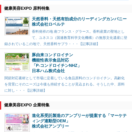
健康美容EXPO 原料特集
天然香料・天然有効成分のリーディングカンパニー
株式会社ロベルテ
香料発祥の地 南フランス・グラース。香料産業の聖地とし
て、ユネスコ（国連教育科学文化機構）の無形文化遺産に登
録されているこの地で、天然香料サプラ・・・【記事詳細】
豚由来コンドロイチン
機能性表示食品対応
「P-コンドロイチンNHZ」
日本ハム株式会社
関節対応素材として市場に定着している食品原料のコンドロイチン。高齢化
を背景にそのニーズは今後も持続することが見込まれる。そうした中、原料
に対し・・・【記事詳細】
健康美容EXPO 企業特集
進化系受託製造のアンプリーが提案する「マーケテ
ィング連動型OEM」
株式会社アンプリー