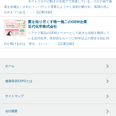
ポストコロナの動きが水面下で加速している。コロナ禍で減
速を余儀なくされたインバウンド需要もようやく規制が解かれ、復調の兆し
がみえつつある・・・【記事詳細】
髪を知り尽くす唯一無二のOEM企業
近代化学株式会社
ヘアケア製品のOEMメーカーとして絶大な信頼を獲得して
いる近代化学。美容室をルーツに90年以上の歴史を刻む同
社が掲げるのは「幸せ」という・・・【記事詳細】
ホーム
健康美容EXPOとは
サイトマップ
会社概要