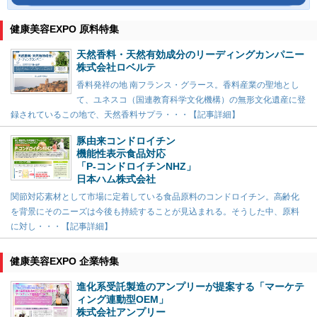
健康美容EXPO 原料特集
天然香料・天然有効成分のリーディングカンパニー
株式会社ロベルテ
香料発祥の地 南フランス・グラース。香料産業の聖地とし
て、ユネスコ（国連教育科学文化機構）の無形文化遺産に登
録されているこの地で、天然香料サプラ・・・【記事詳細】
豚由来コンドロイチン
機能性表示食品対応
「P-コンドロイチンNHZ」
日本ハム株式会社
関節対応素材として市場に定着している食品原料のコンドロイチン。高齢化
を背景にそのニーズは今後も持続することが見込まれる。そうした中、原料
に対し・・・【記事詳細】
健康美容EXPO 企業特集
進化系受託製造のアンプリーが提案する「マーケテ
ィング連動型OEM」
株式会社アンプリー