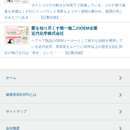
ポストコロナの動きが水面下で加速している。コロナ禍で減
速を余儀なくされたインバウンド需要もようやく規制が解かれ、復調の兆し
がみえつつある・・・【記事詳細】
髪を知り尽くす唯一無二のOEM企業
近代化学株式会社
ヘアケア製品のOEMメーカーとして絶大な信頼を獲得して
いる近代化学。美容室をルーツに90年以上の歴史を刻む同
社が掲げるのは「幸せ」という・・・【記事詳細】
ホーム
健康美容EXPOとは
サイトマップ
会社概要