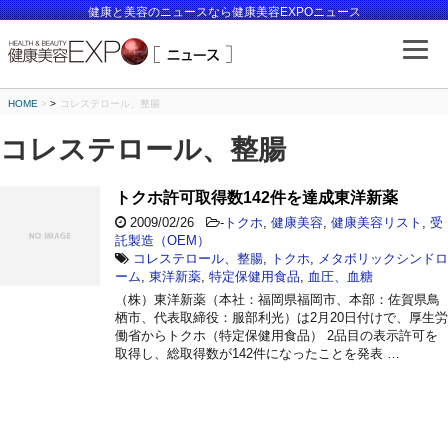
健康と美容のニュースなら健康美容EXPOニュース
HOME
>
コレステロール、整腸
コレステロール、整腸
トクホ許可取得数142件を達成東洋新薬
2009/02/26
-
トクホ
,
健康美容
,
健康美容リスト
,
受
託製造（OEM）
コレステロール、整腸
,
トクホ
,
メタボリックシンドロ
ーム
,
東洋新薬
,
特定保健用食品
,
血圧、血糖
（株）東洋新薬（本社：福岡県福岡市、本部：佐賀県鳥
栖市、代表取締役：服部利光）は2月20日付けで、厚生労
働省からトクホ（特定保健用食品） 2品目の表示許可を
取得し、総取得数が142件になったことを発表 …