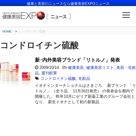
健康と美容のニュースなら健康美容EXPOニュース
HOME
>
コンドロイチン硫酸
コンドロイチン硫酸
新･内外美容ブランド「リトルノ」発表
2009/10/14
-
健康美容
,
健康美容リスト
,
美容・化粧
品
,
週刊粧業
コンドロイチン硫酸
,
化粧品
イオナインターナショナルはさきごろ、 新ブランド 「リ
トルノ」 （全５品、 11月16日発売） の発表会を都内で
開催した。 昨年10月にゼリア新薬工業のグループ会社と
なり、 新生イオナとして初の新製品 …