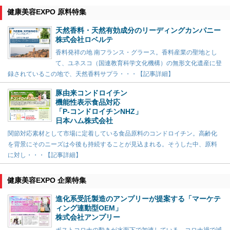
健康美容EXPO 原料特集
天然香料・天然有効成分のリーディングカンパニー
株式会社ロベルテ
香料発祥の地 南フランス・グラース。香料産業の聖地とし
て、ユネスコ（国連教育科学文化機構）の無形文化遺産に登
録されているこの地で、天然香料サプラ・・・【記事詳細】
豚由来コンドロイチン
機能性表示食品対応
「P-コンドロイチンNHZ」
日本ハム株式会社
関節対応素材として市場に定着している食品原料のコンドロイチン。高齢化
を背景にそのニーズは今後も持続することが見込まれる。そうした中、原料
に対し・・・【記事詳細】
健康美容EXPO 企業特集
進化系受託製造のアンプリーが提案する「マーケテ
ィング連動型OEM」
株式会社アンプリー