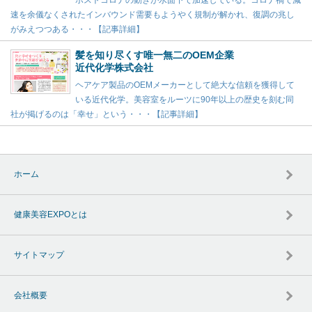
ポストコロナの動きが水面下で加速している。コロナ禍で減
速を余儀なくされたインバウンド需要もようやく規制が解かれ、復調の兆し
がみえつつある・・・【記事詳細】
髪を知り尽くす唯一無二のOEM企業
近代化学株式会社
ヘアケア製品のOEMメーカーとして絶大な信頼を獲得して
いる近代化学。美容室をルーツに90年以上の歴史を刻む同
社が掲げるのは「幸せ」という・・・【記事詳細】
ホーム
健康美容EXPOとは
サイトマップ
会社概要