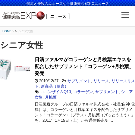
健康と美容のニュースなら健康美容EXPOニュース
HOME
>
シニア女性
シニア女性
日清ファルマがコラーゲンと月桃葉エキスを
配合したサプリメント「コラーゲン+月桃葉」
発売
2010/12/27
-
サプリメント
,
リリース
,
リリースリス
ト
,
新商品（健康）
コエンザイムQ10
,
コラーゲン
,
サプリメント
,
シニア
女性
,
月桃葉
日清製粉グループの日清ファルマ株式会社（社長:白神 俊
典）は、コラーゲンと月桃葉エキスを配合したサプリメ
ント「コラーゲン+（プラス）月桃葉（げっとうよう）」
を、2011年1月15日（土）から通信販売ル …