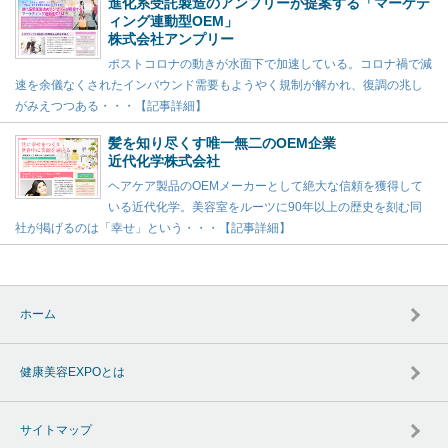
進化系受託製造のアンプリーが提案する「マーケテ
ィング連動型OEM」
株式会社アンプリー
ポストコロナの動きが水面下で加速している。コロナ禍で減
速を余儀なくされたインバウンド需要もようやく規制が解かれ、復調の兆し
がみえつつある・・・【記事詳細】
髪を知り尽くす唯一無二のOEM企業
近代化学株式会社
ヘアケア製品のOEMメーカーとして絶大な信頼を獲得して
いる近代化学。美容室をルーツに90年以上の歴史を刻む同
社が掲げるのは「幸せ」という・・・【記事詳細】
ホーム
健康美容EXPOとは
サイトマップ