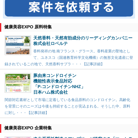
健康美容EXPO 原料特集
天然香料・天然有効成分のリーディングカンパニー
株式会社ロベルテ
香料発祥の地 南フランス・グラース。香料産業の聖地とし
て、ユネスコ（国連教育科学文化機構）の無形文化遺産に登
録されているこの地で、天然香料サプラ・・・【記事詳細】
豚由来コンドロイチン
機能性表示食品対応
「P-コンドロイチンNHZ」
日本ハム株式会社
関節対応素材として市場に定着している食品原料のコンドロイチン。高齢化
を背景にそのニーズは今後も持続することが見込まれる。そうした中、原料
に対し・・・【記事詳細】
健康美容EXPO 企業特集